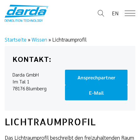
Skip
to
EN
content
Startseite
»
Wissen
»
Lichtraumprofil
KONTAKT:
Darda GmbH
Ansprechpartner
Im Tal 1
78176 Blumberg
E-Mail
LICHTRAUMPROFIL
Das Lichtraumprofil beschreibt den freizuhaltenden Raum