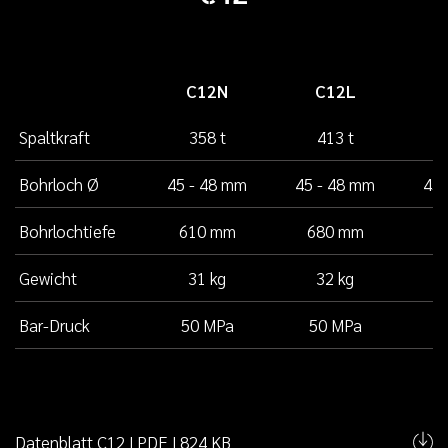
C12N
C12L
Spaltkraft
358 t
413 t
Bohrloch Ø
45 - 48 mm
45 - 48 mm
45 
Bohrlochtiefe
610 mm
680 mm
5
Gewicht
31 kg
32 kg
Bar-Druck
50 MPa
50 MPa
5
Datenblatt C12 | PDF | 824 KB