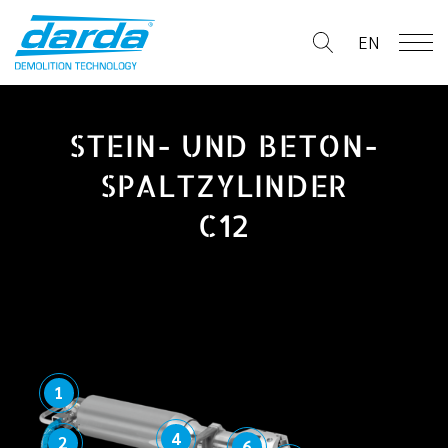
Skip
to
EN
content
STEIN- UND BETON-
SPALTZYLINDER
C12
1
4
2
6