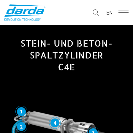
Skip
to
EN
content
STEIN- UND BETON-
SPALTZYLINDER
C4E
1
4
2
3