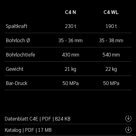
C4 N
C4 WL
Spaltkraft
230 t
190 t
Bohrloch Ø
35 - 36 mm
35 - 38 mm
Bohrlochtiefe
430 mm
540 mm
Gewicht
21 kg
22 kg
Bar-Druck
50 MPa
50 MPa
Datenblatt C4E | PDF | 824 KB
Katalog | PDF | 17 MB