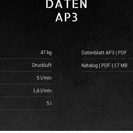
DATEN
AP3
47 kg
Datenblatt AP3 | PDF
Druckluft
Katalog | PDF | 17 MB
5 l/min
1,6 l/min
5 l