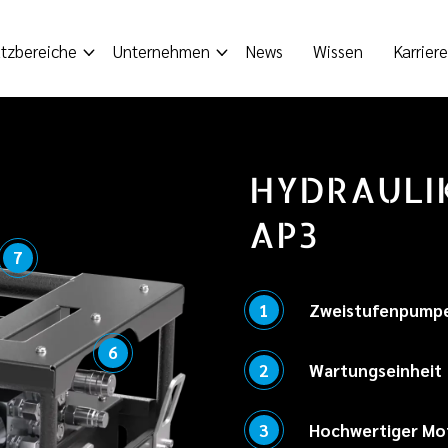
tzbereiche
Unternehmen
News
Wissen
Karriere
HYDRAULI
AP3
7
1
Zweistufenpumpe 
Kurze Zykluszeiten
6
2
Wartungseinheit
Hochdruckpumpe.
Saubere und trocke
3
Hochwertiger Mo
und Ölnebler gewähr