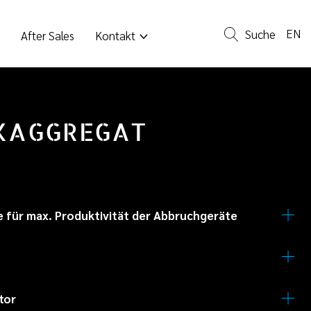
EN
Suche
After Sales
Kontakt
KAGGREGAT
für max. Produktivität der Abbruchgeräte
 dank Niederdruckpumpe kombiniert mit
ne Luftversorgung des Motors durch Wasserabscheider
tor
leistet.