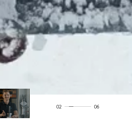
DARDA
HYDRAULIK-
AGGREGAT BP3
Mehr erfahren
02
06