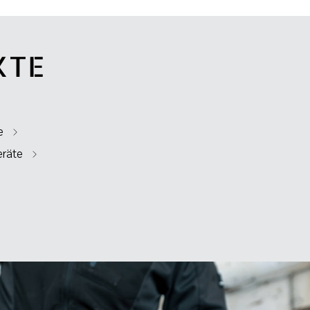
KTE
e
eräte