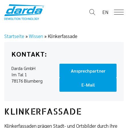
Skip
to
EN
content
Startseite
»
Wissen
»
Klinkerfassade
KONTAKT:
Darda GmbH
Ansprechpartner
Im Tal 1
78176 Blumberg
E-Mail
KLINKERFASSADE
Klinkerfassaden prägen Stadt- und Ortsbilder durch ihre