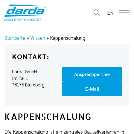
Skip
to
EN
content
Startseite
»
Wissen
»
Kappenschalung
KONTAKT:
Darda GmbH
Ansprechpartner
Im Tal 1
78176 Blumberg
E-Mail
KAPPENSCHALUNG
Die Kappenschalung ist ein zentrales Bauteilverfahren im