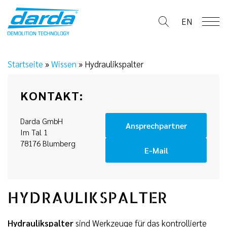
Skip
to
EN
content
Startseite
»
Wissen
»
Hydraulikspalter
KONTAKT:
Darda GmbH
Ansprechpartner
Im Tal 1
78176 Blumberg
E-Mail
HYDRAULIKSPALTER
Hydraulikspalter
sind Werkzeuge für das kontrollierte