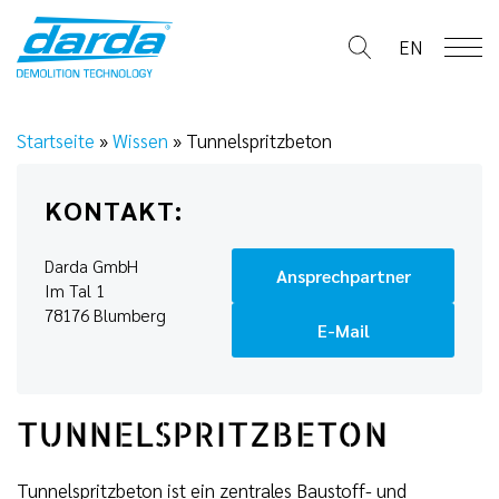
Skip
to
EN
content
Startseite
»
Wissen
»
Tunnelspritzbeton
KONTAKT:
Darda GmbH
Ansprechpartner
Im Tal 1
78176 Blumberg
E-Mail
TUNNELSPRITZBETON
Tunnelspritzbeton ist ein zentrales Baustoff- und