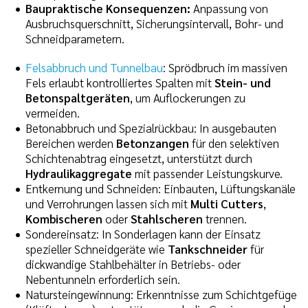
Baupraktische Konsequenzen:
Anpassung von
Ausbruchsquerschnitt, Sicherungsintervall, Bohr- und
Schneidparametern.
Felsabbruch und Tunnelbau
: Sprödbruch im massiven
Fels erlaubt kontrolliertes Spalten mit
Stein- und
Betonspaltgeräten
, um Auflockerungen zu
vermeiden.
Betonabbruch und Spezialrückbau: In ausgebauten
Bereichen werden
Betonzangen
für den selektiven
Schichtenabtrag eingesetzt, unterstützt durch
Hydraulikaggregate
mit passender Leistungskurve.
Entkernung und Schneiden: Einbauten, Lüftungskanäle
und Verrohrungen lassen sich mit
Multi Cutters
,
Kombischeren
oder
Stahlscheren
trennen.
Sondereinsatz: In Sonderlagen kann der Einsatz
spezieller Schneidgeräte wie
Tankschneider
für
dickwandige Stahlbehälter in Betriebs- oder
Nebentunneln erforderlich sein.
Natursteingewinnung: Erkenntnisse zum Schichtgefüge