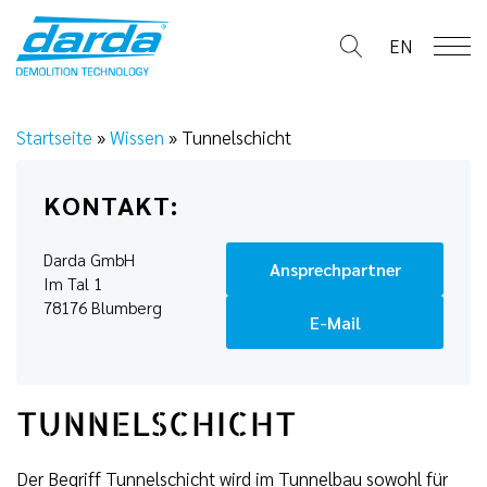
Skip
to
EN
content
Startseite
»
Wissen
»
Tunnelschicht
KONTAKT:
Darda GmbH
Ansprechpartner
Im Tal 1
78176 Blumberg
E-Mail
TUNNELSCHICHT
Der Begriff Tunnelschicht wird im Tunnelbau sowohl für