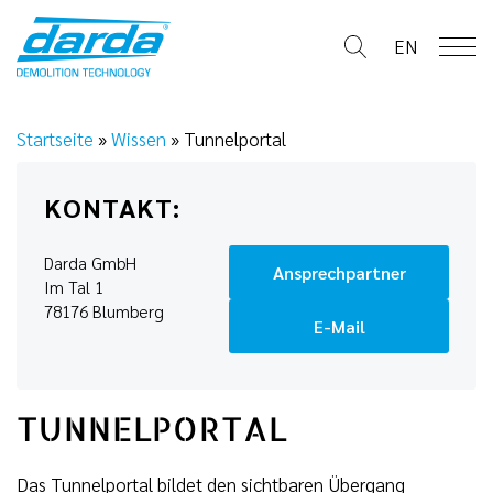
Skip
to
EN
content
Startseite
»
Wissen
»
Tunnelportal
KONTAKT:
Darda GmbH
Ansprechpartner
Im Tal 1
78176 Blumberg
E-Mail
TUNNELPORTAL
Das Tunnelportal bildet den sichtbaren Übergang