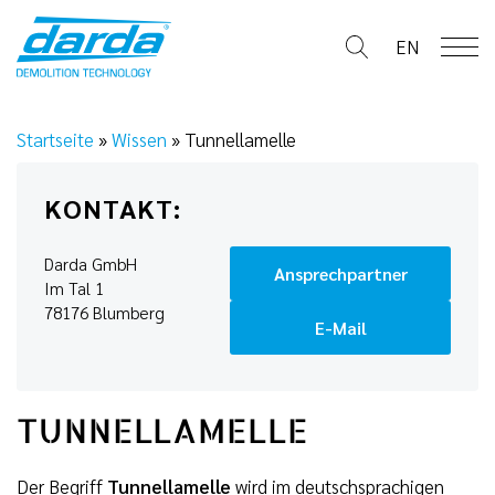
Skip
to
EN
content
Startseite
»
Wissen
»
Tunnellamelle
KONTAKT:
Darda GmbH
Ansprechpartner
Im Tal 1
78176 Blumberg
E-Mail
TUNNELLAMELLE
Der Begriff
Tunnellamelle
wird im deutschsprachigen