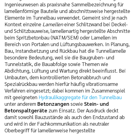
Ingenieurwesen als praxisnahe Sammelbezeichnung für
lamellenförmige Bauteile und abschnittsweise hergestellte
Elemente im Tunnelbau verwendet. Gemeint sind je nach
Kontext einzelne
Lamellen
einer Schlitzwand bei Deckel-
und Schlitzbauweise, lamellenartig hergestellte Abschnitte
beim Spritzbetonbau (NATM/SEM) oder Lamellen im
Bereich von Portalen und Lüftungsbauwerken. In Planung,
Bau, Instandsetzung und Rückbau hat die Tunnellamelle
besondere Bedeutung, weil sie die Baugruben- und
Tunnelstatik, die Bauabfolge sowie Themen wie
Abdichtung, Lüftung und Wartung direkt beeinflusst. Bei
Umbauten, dem kontrollierten Betonabbruch und
Spezialrückbau werden hierfür häufig vibrationsarme
Verfahren eingesetzt; dabei kommen im Zusammenspiel
mit geeigneten
Hydraulikaggregate für den Tunnelbau
unter anderem
Betonzangen
sowie
Stein- und
Betonspaltgeräte
zum Einsatz. Der Ausdruck deckt
damit sowohl Bauzustände als auch den Endzustand ab
und wird in der Fachkommunikation als neutraler
Oberbegriff für lamellenweise hergestellte