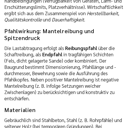
Randbedingungen (Verfügbarkeit von Geräten, Lärm- und
Erschütterungslimits, Platzverhältnisse). Wirtschaftlichkeit
ergibt sich aus dem Zusammenspiel von
Herstellbarkeit
,
Qualitätskontrolle
und
Dauerhaftigkeit
.
Pfahlwirkung: Mantelreibung und
Spitzendruck
Die Lastabtragung erfolgt als
Reibungspfahl
über die
Schaftreibung, als
Endpfahl
in tragfähigen Schichten
(Fels, dicht gelagerte Sande) oder kombiniert. Der
Baugrund bestimmt Dimensionierung, Pfahllänge und -
durchmesser, Bewehrung sowie die Ausführung des
Pfahlkopfes. Neben positiver Mantelreibung ist negative
Mantelreibung (z. B. infolge Setzungen weicher
Zwischenlagen) zu berücksichtigen und konstruktiv zu
entschärfen.
Materialien
Gebräuchlich sind Stahlbeton, Stahl (z. B. Rohrpfähle) und
seltener Holz (bei temporären Gründungen). Bei