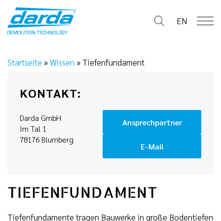
Skip
to
EN
content
Startseite
»
Wissen
»
Tiefenfundament
KONTAKT:
Darda GmbH
Ansprechpartner
Im Tal 1
78176 Blumberg
E-Mail
TIEFENFUNDAMENT
Tiefenfundamente tragen Bauwerke in große Bodentiefen