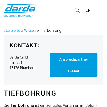
Skip
to
EN
content
Startseite
»
Wissen
»
Tiefbohrung
KONTAKT:
Darda GmbH
Ansprechpartner
Im Tal 1
78176 Blumberg
E-Mail
TIEFBOHRUNG
Die
Tiefbohrung
ist ein zentrales Verfahren im Beton-