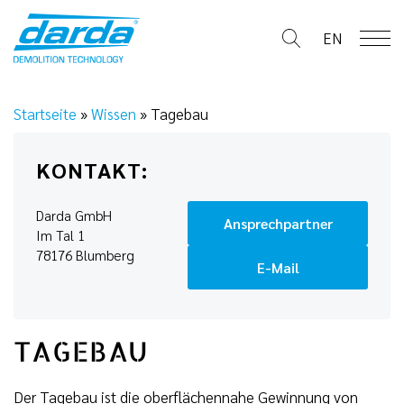
Skip
to
EN
content
Startseite
»
Wissen
»
Tagebau
KONTAKT:
Darda GmbH
Ansprechpartner
Im Tal 1
78176 Blumberg
E-Mail
TAGEBAU
Der Tagebau ist die oberflächennahe Gewinnung von