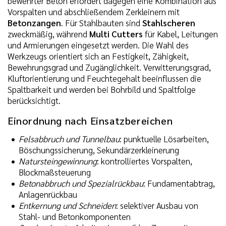
bewehrter Beton erfordert dagegen eine Kombination aus
Vorspalten und abschließendem Zerkleinern mit
Betonzangen
. Für Stahlbauten sind
Stahlscheren
zweckmäßig, während
Multi Cutters
für Kabel, Leitungen
und Armierungen eingesetzt werden. Die Wahl des
Werkzeugs orientiert sich an Festigkeit, Zähigkeit,
Bewehrungsgrad und Zugänglichkeit. Verwitterungsgrad,
Kluftorientierung und Feuchtegehalt beeinflussen die
Spaltbarkeit und werden bei Bohrbild und Spaltfolge
berücksichtigt.
Einordnung nach Einsatzbereichen
Felsabbruch und Tunnelbau
: punktuelle Lösarbeiten,
Böschungssicherung, Sekundärzerkleinerung
Natursteingewinnung
: kontrolliertes Vorspalten,
Blockmaßsteuerung
Betonabbruch und Spezialrückbau
: Fundamentabtrag,
Anlagenrückbau
Entkernung und Schneiden
: selektiver Ausbau von
Stahl- und Betonkomponenten