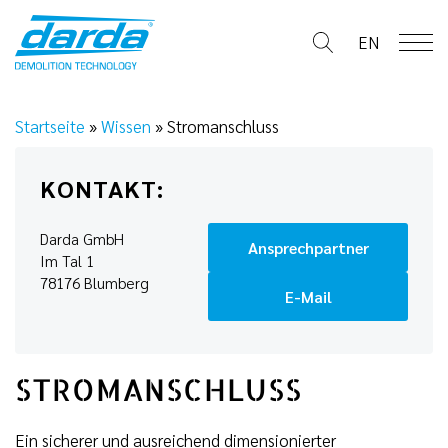
Skip
to
EN
content
Startseite
»
Wissen
»
Stromanschluss
KONTAKT:
Darda GmbH
Ansprechpartner
Im Tal 1
78176 Blumberg
E-Mail
STROMANSCHLUSS
Ein sicherer und ausreichend dimensionierter