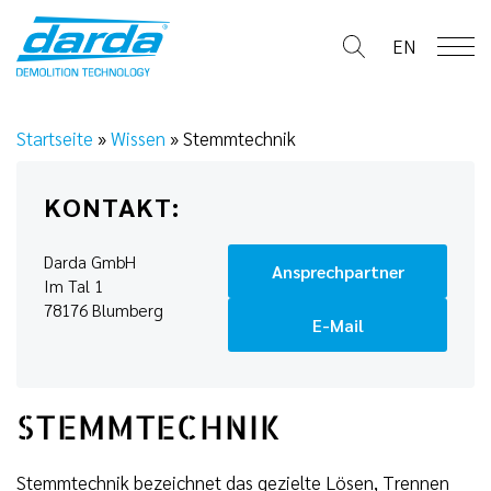
Skip
to
EN
content
Startseite
»
Wissen
»
Stemmtechnik
KONTAKT:
Darda GmbH
Ansprechpartner
Im Tal 1
78176 Blumberg
E-Mail
STEMMTECHNIK
Stemmtechnik bezeichnet das gezielte Lösen, Trennen