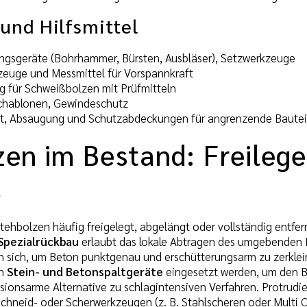
und Hilfsmittel
ngsgeräte (Bohrhammer, Bürsten, Ausbläser), Setzwerkzeuge
uge und Messmittel für Vorspannkraft
 für Schweißbolzen mit Prüfmitteln
chablonen, Gewindeschutz
 Absaugung und Schutzabdeckungen für angrenzende Bautei
zen im Bestand: Freileg
u
ehbolzen häufig freigelegt, abgelängt oder vollständig entfer
Spezialrückbau
erlaubt das lokale Abtragen des umgebenden 
 sich, um Beton punktgenau und erschütterungsarm zu zerklein
en
Stein- und Betonspaltgeräte
eingesetzt werden, um den Be
ssionsarme Alternative zu schlagintensiven Verfahren. Protrud
chneid- oder Scherwerkzeugen (z. B. Stahlscheren oder Multi Cu