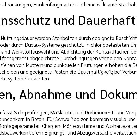
Abschrankungen, Funkenfangmatten und eine wirksame Staubabs
onsschutz und Dauerhaft
e Nutzungsdauer werden Stehbolzen durch geeignete Beschichtu
 oder durch Duplex-Systeme geschützt. In chloridbelasteten 
sind Werkstoffauswahl und Abdichtung der Kontaktflächen bes
d fachgerecht abgedichtete Durchdringungen vermeiden Konta
hziehen von Muttern und punktuellen Prüfungen erhöhen die Bet
cheiben und geeignete Pasten die Dauerhaftigkeit; bei Verbun
rtelsysteme zu achten.
en, Abnahme und Dokum
mfasst Sichtprüfungen, Maßkontrollen, Drehmoment- und Vorsp
bundankern in Beton. Für Schweißbolzen kommen visuelle und b
ntageparameter, Chargen, Mörtelsysteme und Aushärtezeiten e
sbauwerken liefern Eignungs- und Abzugsversuche verlässliche