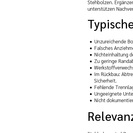
Stehbolzen. Ergänzen
unterstützen Nachverf
Typische
Unzureichende Boh
Falsches Anziehmo
Nichteinhaltung de
Zu geringe Randab
Werkstoffverwechs
Im Rückbau: Abtre
Sicherheit.
Fehlende Trennlag
Ungeeignete Unte
Nicht dokumentie
Relevan