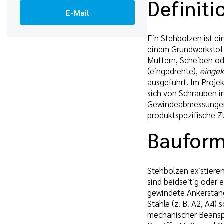
Definit
E-Mail
Ein Stehbolzen ist e
einem Grundwerkstoff 
Muttern, Scheiben od
(eingedrehte),
eingek
ausgeführt. Im Proje
sich von Schrauben i
Gewindeabmessungen f
produktspezifische Z
Bauform
Stehbolzen existier
sind beidseitig oder 
gewindete Ankerstange
Stähle (z. B. A2, A4)
mechanischer Beanspr