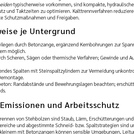
eiden
typischerweise vorkommen, sind kompakte, hydraulische
hutz und Taktzeiten zu optimieren. Kalttrennverfahren reduzi
mte Schutzmaßnahmen und Freigaben.
eise je Untergrund
reilegen durch Betonzange, ergänzend Kernbohrungen zur Spa
ern möglich.
rch Scheren, Sägen oder thermische Verfahren; Gewinde und A
ndes Spalten mit Steinspaltzylindern zur Vermeidung unkontrol
Demontage.
beton: Randabstände und Bewehrungslagen beachten; erschüt
ds.
 Emissionen und Arbeitsschutz
rennen von Stehbolzen sind Staub, Lärm, Erschütterungen und
sbereiche und abgestimmte Schneid- bzw. Spaltstrategien sind u
rkleinern mit Betonzangen können sensible Umgebungen, Leitu