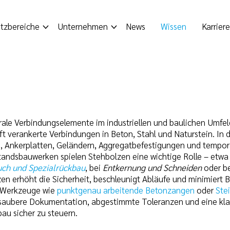
tzbereiche
Unternehmen
News
Wissen
Karriere
rale Verbindungselemente im industriellen und baulichen Umfeld
ft verankerte Verbindungen in Beton, Stahl und Naturstein. In
 Ankerplatten, Geländern, Aggregatbefestigungen und temporä
andsbauwerken spielen Stehbolzen eine wichtige Rolle – etwa 
ch und Spezialrückbau
, bei
Entkernung und Schneiden
oder be
n erhöht die Sicherheit, beschleunigt Abläufe und minimier
e Werkzeuge wie
punktgenau arbeitende Betonzangen
oder
Ste
saubere Dokumentation, abgestimmte Toleranzen und eine klar
au sicher zu steuern.