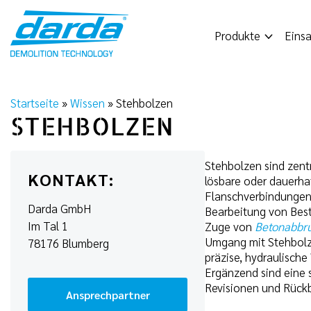
Skip
to
Produkte
Einsa
content
Startseite
»
Wissen
»
Stehbolzen
STEHBOLZEN
Stehbolzen sind zent
KONTAKT:
lösbare oder dauerha
Flanschverbindungen,
Darda GmbH
Bearbeitung von Best
Im Tal 1
Zuge von
Betonabbru
Umgang mit Stehbolze
78176 Blumberg
präzise, hydraulisch
Ergänzend sind eine 
Revisionen und Rückb
Ansprechpartner