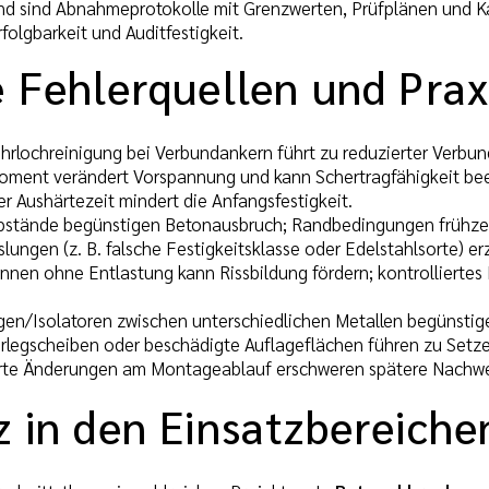
d sind Abnahmeprotokolle mit Grenzwerten, Prüfplänen und Kali
olgbarkeit und Auditfestigkeit.
 Fehlerquellen und Prax
rlochreinigung bei Verbundankern führt zu reduzierter Verbund
ment verändert Vorspannung und kann Schertragfähigkeit bee
r Aushärtezeit mindert die Anfangsfestigkeit.
stände begünstigen Betonausbruch; Randbedingungen frühzeit
lungen (z. B. falsche Festigkeitsklasse oder Edelstahlsorte) e
nnen ohne Entlastung kann Rissbildung fördern; kontrolliertes
en/Isolatoren zwischen unterschiedlichen Metallen begünstig
rlegscheiben oder beschädigte Auflageflächen führen zu Setz
rte Änderungen am Montageablauf erschweren spätere Nachwe
z in den Einsatzbereiche