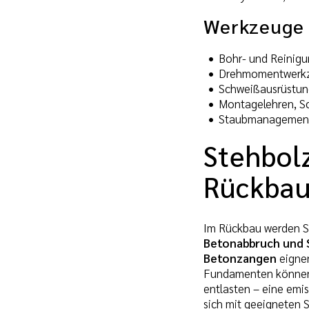
Werkzeuge 
Bohr- und Reinigu
Drehmomentwerkze
Schweißausrüstung
Montagelehren, S
Staubmanagement,
Stehbol
Rückba
Im Rückbau werden St
Betonabbruch und 
Betonzangen
eignen
Fundamenten könn
entlasten – eine emi
sich mit geeigneten S