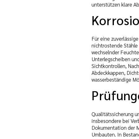
unterstützen klare 
Korrosi
Für eine zuverlässig
nichtrostende Stähle
wechselnder Feuchte 
Unterlegscheiben un
Sichtkontrollen, Nac
Abdeckkappen, Dichts
wasserbeständige Mö
Prüfung
Qualitätssicherung u
insbesondere bei Ver
Dokumentation der Mo
Umbauten. In Bestand