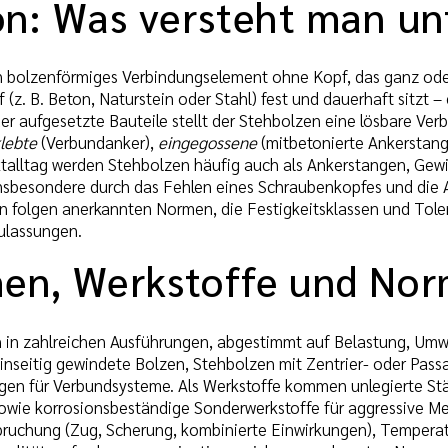
ion: Was versteht man u
in bolzenförmiges Verbindungselement ohne Kopf, das ganz ode
(z. B. Beton, Naturstein oder Stahl) fest und dauerhaft sitzt
er aufgesetzte Bauteile stellt der Stehbolzen eine lösbare Ver
lebte
(Verbundanker),
eingegossene
(mitbetonierte Ankerstan
ktalltag werden Stehbolzen häufig auch als Ankerstangen, Gew
nsbesondere durch das Fehlen eines Schraubenkopfes und die A
olgen anerkannten Normen, die Festigkeitsklassen und Tolera
ulassungen.
en, Werkstoffe und No
en in zahlreichen Ausführungen, abgestimmt auf Belastung, 
einseitig gewindete Bolzen, Stehbolzen mit Zentrier- oder Pas
n für Verbundsysteme. Als Werkstoffe kommen unlegierte Stähle 
 sowie korrosionsbeständige Sonderwerkstoffe für aggressive Me
uchung (Zug, Scherung, kombinierte Einwirkungen), Temperatur