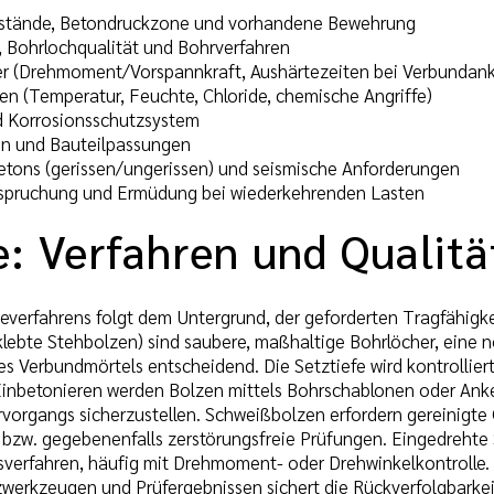
stände, Betondruckzone und vorhandene Bewehrung
, Bohrlochqualität und Bohrverfahren
 (Drehmoment/Vorspannkraft, Aushärtezeiten bei Verbundank
 (Temperatur, Feuchte, Chloride, chemische Angriffe)
d Korrosionsschutzsystem
n und Bauteilpassungen
etons (gerissen/ungerissen) und seismische Anforderungen
pruchung und Ermüdung bei wiederkehrenden Lasten
: Verfahren und Qualitä
verfahrens folgt dem Untergrund, der geforderten Tragfähigk
lebte Stehbolzen) sind saubere, maßhaltige Bohrlöcher, eine 
es Verbundmörtels entscheidend. Die Setztiefe wird kontrollie
inbetonieren werden Bolzen mittels Bohrschablonen oder Anke
vorgangs sicherzustellen. Schweißbolzen erfordern gereinigte
 bzw. gegebenenfalls zerstörungsfreie Prüfungen. Eingedreht
verfahren, häufig mit Drehmoment- oder Drehwinkelkontrolle.
werkzeugen und Prüfergebnissen sichert die Rückverfolgbarkei