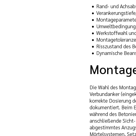
Rand- und Achsab
Verankerungstiefe
Montageparameter
Umweltbedingungen
Werkstoffwahl un
Montagetoleranze
Risszustand des B
Dynamische Beans
Montage
Die Wahl des Montage
Verbundanker (eingek
korrekte Dosierung d
dokumentiert. Beim E
während des Betonier
anschließende Sicht-
abgestimmtes Anzugs
Mörtelsystemen, Setz