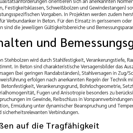
ualitätsanforderungen orientieren sich an anerkannten Normen
 Festigkeitsklassen, Schweißbolzen und Gewindestangen) so
istungsspezifischen Vorgaben. In Projekten werden zudem herst
ür Verbundanker in Beton. Für den Einsatz in gerissenem oder
 sind die jeweiligen Gültigkeitsbereiche und Bemessungspara
halten und Bemessungs
n Stehbolzen wird durch Stahlfestigkeit, Verankerungstiefe, R
stimmt. In Beton sind charakteristische Versagensbilder das A
rsagen (bei geringen Randabständen), Stahlversagen in Zug/S
isführung erfolgen nach anerkannten Regeln der Technik mit
 Betonfestigkeit, Verankerungsgrund, Bohrlochgeometrie, Setzt
ialhomogenität, Fugen und Anisotropie besonders zu berücksic
ruchungen im Gewinde, Reibschluss in Vorspannverbindungen 
ation, Ermüdung unter dynamischer Beanspruchung und Tempera
d sicherheitsrelevanten Verbindungen.
ßen auf die Tragfähigkeit