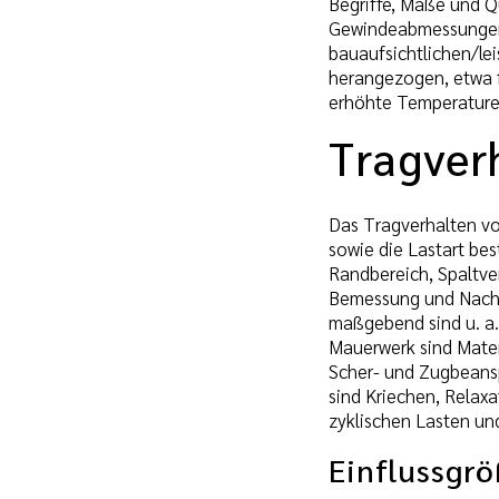
Begriffe, Maße und Q
Gewindeabmessungen,
bauaufsichtlichen/le
herangezogen, etwa f
erhöhte Temperaturen
Tragver
Das Tragverhalten vo
sowie die Lastart be
Randbereich, Spaltve
Bemessung und Nachwe
maßgebend sind u. a.
Mauerwerk sind Mater
Scher- und Zugbeansp
sind Kriechen, Relax
zyklischen Lasten un
Einflussgrö