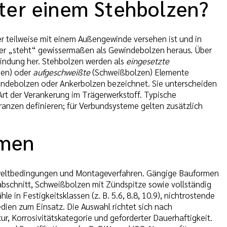
nter einem Stehbolzen?
r teilweise mit einem Außengewinde versehen ist und in
 – er „steht“ gewissermaßen als Gewindebolzen heraus. Über
bindung her. Stehbolzen werden als
eingesetzte
gen) oder
aufgeschweißte
(Schweißbolzen) Elemente
indebolzen oder Ankerbolzen bezeichnet. Sie unterscheiden
rt der Verankerung im Trägerwerkstoff. Typische
nzen definieren; für Verbundsysteme gelten zusätzlich
rmen
Umweltbedingungen und Montageverfahren. Gängige Bauformen
sabschnitt, Schweißbolzen mit Zündspitze sowie vollständig
in Festigkeitsklassen (z. B. 5.6, 8.8, 10.9), nichtrostende
dien zum Einsatz. Die Auswahl richtet sich nach
, Korrosivitätskategorie und geforderter Dauerhaftigkeit.