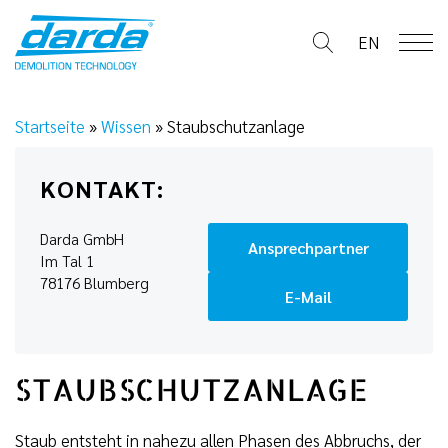
Skip
to
EN
content
Startseite
»
Wissen
»
Staubschutzanlage
KONTAKT:
Darda GmbH
Ansprechpartner
Im Tal 1
78176 Blumberg
E-Mail
STAUBSCHUTZANLAGE
Staub entsteht in nahezu allen Phasen des Abbruchs, der