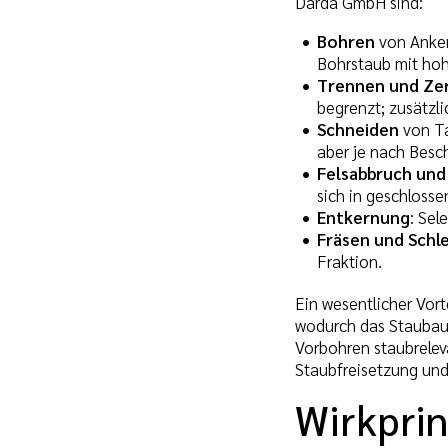
Darda GmbH sind:
Bohren
von Anker-
Bohrstaub mit hoh
Trennen und Zer
begrenzt; zusätzl
Schneiden
von Ta
aber je nach Beschi
Felsabbruch und
sich in geschloss
Entkernung
: Sel
Fräsen und Schl
Fraktion.
Ein wesentlicher Vort
wodurch das Staubau
Vorbohren staubrelev
Staubfreisetzung und
Wirkpri