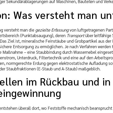
iger Sekundärablagerungen auf Maschinen, Bauteilen und Verk
ion: Was versteht man u
g versteht man die
gezielte Erfassung
von luftgetragenen Part
eitsbereich (Punktabsaugung), deren
Transport
über leitfähige
as Ziel ist, mineralische Feinstäube und Grobpartikel aus der 
sichere Entsorgung zu ermöglichen. Je nach Verfahren werden 
de Maßnahme – eine Staubbindung durch Wassernebel eingesetz
enstrom, Unterdruck, Filtertechnik und eine auf den Arbeitspr
gen, normgerechte Erdung gegen elektrostatische Aufladung sowi
ider Staubfraktionen (E-Staub und A-Staub) maßgeblich.
ellen im Rückbau und in
eingewinnung
entstehen überall dort, wo Feststoffe mechanisch beansprucht