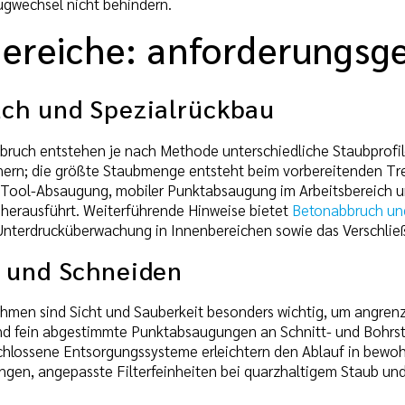
gwechsel nicht behindern.
bereiche: anforderungsg
ch und Spezialrückbau
bruch entstehen je nach Methode unterschiedliche Staubprofi
einern; die größte Staubmenge entsteht beim vorbereitenden Tre
ool-Absaugung, mobiler Punktabsaugung im Arbeitsbereich und
herausführt. Weiterführende Hinweise bietet
Betonabbruch und
e Unterdrucküberwachung in Innenbereichen sowie das Verschl
 und Schneiden
hmen sind Sicht und Sauberkeit besonders wichtig, um angren
d fein abgestimmte Punktabsaugungen an Schnitt- und Bohrst
schlossene Entsorgungssysteme erleichtern den Ablauf in bew
gen, angepasste Filterfeinheiten bei quarzhaltigem Staub und 