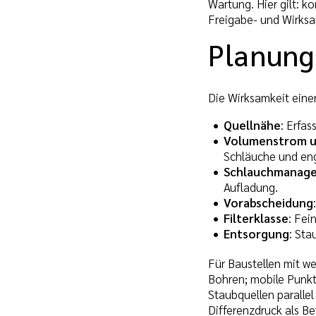
Wartung. Hier gilt: 
Freigabe- und Wirksam
Planung
Die Wirksamkeit eine
Quellnähe
: Erfa
Volumenstrom u
Schläuche und en
Schlauchmanag
Aufladung.
Vorabscheidung
Filterklasse
: Fei
Entsorgung
: Sta
Für Baustellen mit w
Bohren; mobile Punkt
Staubquellen parallel
Differenzdruck als Be