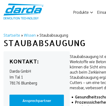
Skip
to
Produkte
Einsa
content
Startseite
»
Wissen
»
Staubabsaugung
STAUBABSAUGUNG
Staubabsaugung ist e
KONTAKT:
Werkstoffe wie Beton
können die Sicht ein
Darda GmbH
auch beim Zerkleiner
Im Tal 1
Staubabsaugung ergä
Cutters – um eine tech
78176 Blumberg
messbar, verbessert di
Gesundheitssch
Ansprechpartner
Prozesssicherhe