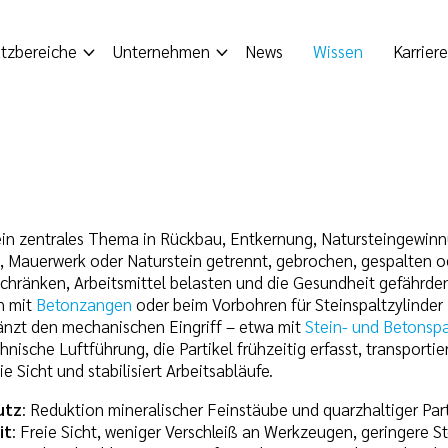
tzbereiche
Unternehmen
News
Wissen
Karriere
in zentrales Thema in Rückbau, Entkernung, Natursteingewinn
, Mauerwerk oder Naturstein getrennt, gebrochen, gespalten od
schränken, Arbeitsmittel belasten und die Gesundheit gefährden
n mit
Betonzangen
oder beim Vorbohren für Steinspaltzylinder
nzt den mechanischen Eingriff – etwa mit
Stein- und Betonspa
nische Luftführung, die Partikel frühzeitig erfasst, transportier
e Sicht und stabilisiert Arbeitsabläufe.
utz
: Reduktion mineralischer Feinstäube und quarzhaltiger Par
it
: Freie Sicht, weniger Verschleiß an Werkzeugen, geringere Stö