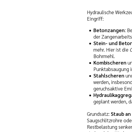
Hydraulische Werkzeu
Eingriff:
Betonzangen
: B
der Zangenarbeits
Stein- und Beto
mehr. Hier ist die
Bohrmehl.
Kombischeren
u
Punktabsaugung in 
Stahlscheren
un
werden, insbesond
geruchsaktive Emi
Hydraulikaggreg
geplant werden, d
Grundsatz:
Staub an
Saugschlitzrohre ode
Restbelastung senken