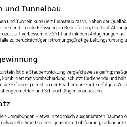
h und Tunnelbau
en und Tunneln kumuliert Feinstaub rasch. Neben der Quella
tscheidend. Lokale Erfassung an Bohrlafetten, On-Tool-Absaugu
Prozessluft verbessern die Sicht und mindern Ablagerungen au
fälle zu berücksichtigen; strömungsgünstige Leitungsführung 
gewinnung
rstein ist die Staubentwicklung vergleichsweise gering; maßge
kombiniert mit Vorabscheidung, schützt Bedienende und hält 
lte die Erfassung direkt an der Bearbeitungskante erfolgen. Wit
aubengeometrien und Schlauchlängen anzupassen.
atz
iblen Umgebungen – etwa in technisch ausgerüsteten Räumen od
gekapselte Arbeitszonen, gerichtete Luftführung, redundante 