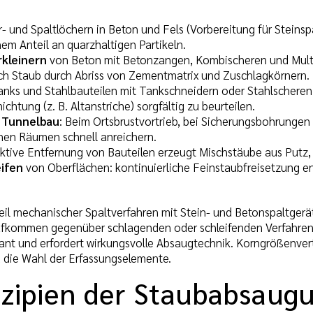
 und Spaltlöchern in Beton und Fels (Vorbereitung für Steinspa
em Anteil an quarzhaltigen Partikeln.
kleinern
von Beton mit Betonzangen, Kombischeren und Multi 
ich Staub durch Abriss von Zementmatrix und Zuschlagkörnern.
nks und Stahlbauteilen mit Tankschneidern oder Stahlscheren
chtung (z. B. Altanstriche) sorgfältig zu beurteilen.
 Tunnelbau
: Beim Ortsbrustvortrieb, bei Sicherungsbohrungen 
enen Räumen schnell anreichern.
ektive Entfernung von Bauteilen erzeugt Mischstäube aus Putz, 
eifen
von Oberflächen: kontinuierliche Feinstaubfreisetzung en
eil mechanischer Spaltverfahren mit Stein- und Betonspaltgerä
fkommen gegenüber schlagenden oder schleifenden Verfahren t
ant und erfordert wirkungsvolle Absaugtechnik. Korngrößenvert
 die Wahl der Erfassungselemente.
nzipien der Staubabsaugu