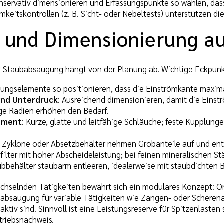
konservativ dimensionieren und Erfassungspunkte so wählen, da
keitskontrollen (z. B. Sicht- oder Nebeltests) unterstützen di
 und Dimensionierung au
r Staubabsaugung hängt von der Planung ab. Wichtige Eckpunk
ssungselemente so positionieren, dass die Einströmkante maxima
nd Unterdruck
: Ausreichend dimensionieren, damit die Einst
ge Radien erhöhen den Bedarf.
ement
: Kurze, glatte und leitfähige Schläuche; feste Kupplunge
: Zyklone oder Absetzbehälter nehmen Grobanteile auf und entla
nfilter mit hoher Abscheideleistung; bei feinen mineralischen St
ubbehälter staubarm entleeren, idealerweise mit staubdichten
echselnden Tätigkeiten bewährt sich ein modulares Konzept: 
absaugung für variable Tätigkeiten wie Zangen- oder Scheren
 aktiv sind. Sinnvoll ist eine Leistungsreserve für Spitzenla
triebsnachweis.