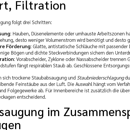
t, Filtration
ung folgt drei Schritten:
ssung
: Hauben, Düsenelemente oder umhauste Arbeitszonen hal
ehung, desto weniger Volumenstrom wird benötigt und desto ge
re Förderung
: Glatte, antistatische Schläuche mit passender
nige Bögen und dichte Steckverbindungen sichern den Unterd
ration
: Vorabscheider, Zyklone oder Nassabscheider trennen Gr
ndstufen fängt respirablen Staub ab. Geschlossene Entsorgung
en sich trockene Staubabsaugung und
Staubniederschlagung
du
eibende Feinstäube aus der Luft. Die Auswahl hängt vom Ver
 und Folgegewerke ab. Für Innenbereiche ist zusätzlich die üb
eckagen entscheidend.
saugung im Zusammenspi
ugen