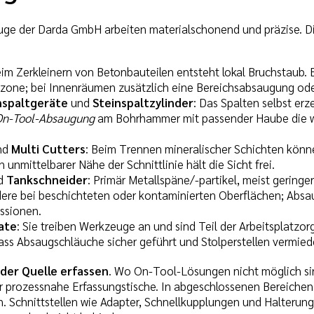
ge der Darda GmbH arbeiten materialschonend und präzise. Di
eim Zerkleinern von Betonbauteilen entsteht lokal Bruchstaub.
zone; bei Innenräumen zusätzlich eine Bereichsabsaugung ode
nspaltgeräte
und
Steinspaltzylinder
: Das Spalten selbst er
On-Tool-Absaugung
am Bohrhammer mit passender Haube die wi
nd
Multi Cutters
: Beim Trennen mineralischer Schichten könn
unmittelbarer Nähe der Schnittlinie hält die Sicht frei.
d
Tankschneider
: Primär Metallspäne/-partikel, meist geringe
ere bei beschichteten oder kontaminierten Oberflächen; Absau
ssionen.
ate
: Sie treiben Werkzeuge an und sind Teil der Arbeitsplatzor
ass Absaugschläuche sicher geführt und Stolperstellen vermie
 der Quelle erfassen
. Wo On-Tool-Lösungen nicht möglich sin
r prozessnahe Erfassungstische. In abgeschlossenen Bereichen k
. Schnittstellen wie Adapter, Schnellkupplungen und Halterung