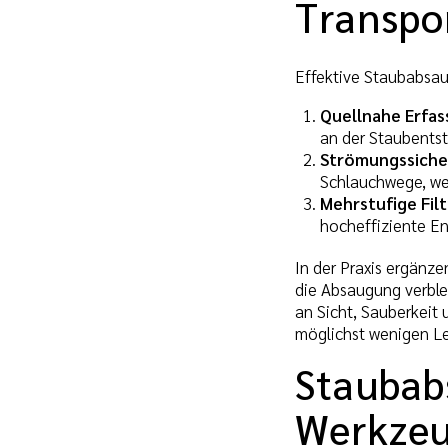
Transpor
Effektive Staubabsaug
Quellnahe Erfa
an der Staubentst
Strömungssiche
Schlauchwege, we
Mehrstufige Filt
hocheffiziente E
In der Praxis ergänz
die Absaugung verbl
an Sicht, Sauberkeit
möglichst wenigen L
Staubab
Werkze