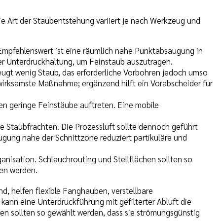
e Art der Staubentstehung variiert je nach Werkzeug und
 Empfehlenswert ist eine räumlich nahe Punktabsaugung in
r Unterdruckhaltung, um Feinstaub auszutragen.
zeugt wenig Staub, das erforderliche Vorbohren jedoch umso
rksamste Maßnahme; ergänzend hilft ein Vorabscheider für
en geringe Feinstäube auftreten. Eine mobile
re Staubfrachten. Die Prozessluft sollte dennoch geführt
gung nahe der Schnittzone reduziert partikuläre und
ganisation. Schlauchrouting und Stellflächen sollten so
den werden.
d, helfen flexible Fanghauben, verstellbare
ann eine Unterdruckführung mit gefilterter Abluft die
en sollten so gewählt werden, dass sie strömungsgünstig