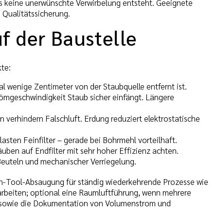
ss keine unerwünschte Verwirbelung entsteht. Geeignete
e Qualitätssicherung.
f der Baustelle
te:
l wenige Zentimeter von der Staubquelle entfernt ist.
römgeschwindigkeit Staub sicher einfängt. Längere
n verhindern Falschluft. Erdung reduziert elektrostatische
sten Feinfilter – gerade bei Bohrmehl vorteilhaft.
äuben auf Endfilter mit sehr hoher Effizienz achten.
 Beuteln und mechanischer Verriegelung.
On-Tool-Absaugung für ständig wiederkehrende Prozesse wie
arbeiten; optional eine Raumluftführung, wenn mehrere
sten sowie die Dokumentation von Volumenstrom und