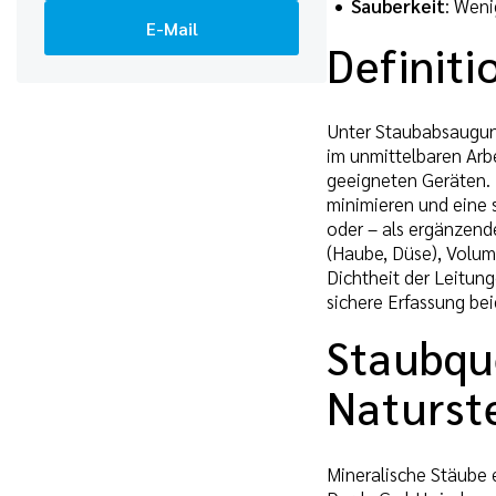
Sauberkeit
: Wen
E-Mail
Definit
Unter Staubabsaugun
im unmittelbaren Arb
geeigneten Geräten. D
minimieren und eine 
oder – als ergänzen
(Haube, Düse), Volum
Dichtheit der Leitun
sichere Erfassung be
Staubqu
Naturst
Mineralische Stäube 