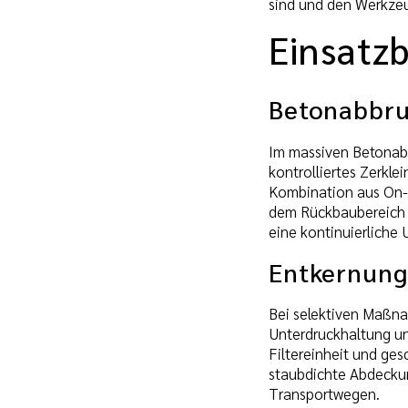
sind und den Werkzeu
Einsatz
Betonabbru
Im massiven Betonab
kontrolliertes Zerkl
Kombination aus On-T
dem Rückbaubereich 
eine kontinuierlich
Entkernung
Bei selektiven Maßna
Unterdruckhaltung un
Filtereinheit und ge
staubdichte Abdeckun
Transportwegen.