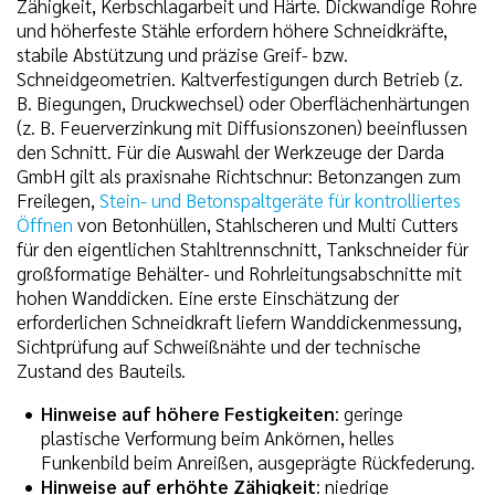
Zähigkeit, Kerbschlagarbeit und Härte. Dickwandige Rohre
und höherfeste Stähle erfordern höhere Schneidkräfte,
stabile Abstützung und präzise Greif- bzw.
Schneidgeometrien. Kaltverfestigungen durch Betrieb (z.
B. Biegungen, Druckwechsel) oder Oberflächenhärtungen
(z. B. Feuerverzinkung mit Diffusionszonen) beeinflussen
den Schnitt. Für die Auswahl der Werkzeuge der Darda
GmbH gilt als praxisnahe Richtschnur: Betonzangen zum
Freilegen,
Stein- und Betonspaltgeräte für kontrolliertes
Öffnen
von Betonhüllen, Stahlscheren und Multi Cutters
für den eigentlichen Stahltrennschnitt, Tankschneider für
großformatige Behälter- und Rohrleitungsabschnitte mit
hohen Wanddicken. Eine erste Einschätzung der
erforderlichen Schneidkraft liefern Wanddickenmessung,
Sichtprüfung auf Schweißnähte und der technische
Zustand des Bauteils.
Hinweise auf höhere Festigkeiten
: geringe
plastische Verformung beim Ankörnen, helles
Funkenbild beim Anreißen, ausgeprägte Rückfederung.
Hinweise auf erhöhte Zähigkeit
: niedrige