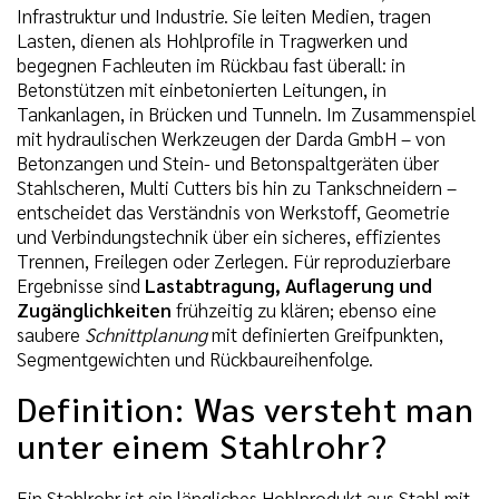
Infrastruktur und Industrie. Sie leiten Medien, tragen
Lasten, dienen als Hohlprofile in Tragwerken und
begegnen Fachleuten im Rückbau fast überall: in
Betonstützen mit einbetonierten Leitungen, in
Tankanlagen, in Brücken und Tunneln. Im Zusammenspiel
mit hydraulischen Werkzeugen der Darda GmbH – von
Betonzangen und Stein- und Betonspaltgeräten über
Stahlscheren, Multi Cutters bis hin zu Tankschneidern –
entscheidet das Verständnis von Werkstoff, Geometrie
und Verbindungstechnik über ein sicheres, effizientes
Trennen, Freilegen oder Zerlegen. Für reproduzierbare
Ergebnisse sind
Lastabtragung, Auflagerung und
Zugänglichkeiten
frühzeitig zu klären; ebenso eine
saubere
Schnittplanung
mit definierten Greifpunkten,
Segmentgewichten und Rückbaureihenfolge.
Definition: Was versteht man
unter einem Stahlrohr?
Ein Stahlrohr ist ein längliches Hohlprodukt aus Stahl mit