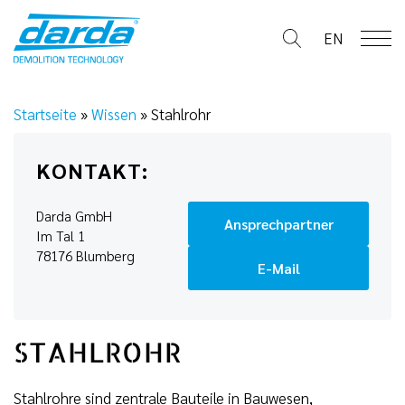
Skip
to
EN
content
Startseite
»
Wissen
»
Stahlrohr
KONTAKT:
Darda GmbH
Ansprechpartner
Im Tal 1
78176 Blumberg
E-Mail
STAHLROHR
Stahlrohre sind zentrale Bauteile in Bauwesen,