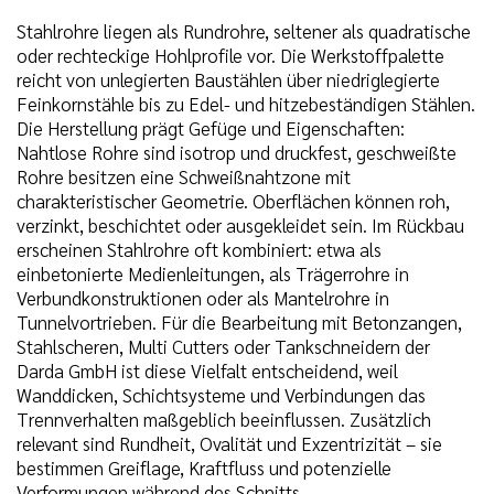
Stahlrohre liegen als Rundrohre, seltener als quadratische
oder rechteckige Hohlprofile vor. Die Werkstoffpalette
reicht von unlegierten Baustählen über niedriglegierte
Feinkornstähle bis zu Edel- und hitzebeständigen Stählen.
Die Herstellung prägt Gefüge und Eigenschaften:
Nahtlose Rohre sind isotrop und druckfest, geschweißte
Rohre besitzen eine Schweißnahtzone mit
charakteristischer Geometrie. Oberflächen können roh,
verzinkt, beschichtet oder ausgekleidet sein. Im Rückbau
erscheinen Stahlrohre oft kombiniert: etwa als
einbetonierte Medienleitungen, als Trägerrohre in
Verbundkonstruktionen oder als Mantelrohre in
Tunnelvortrieben. Für die Bearbeitung mit Betonzangen,
Stahlscheren, Multi Cutters oder Tankschneidern der
Darda GmbH ist diese Vielfalt entscheidend, weil
Wanddicken, Schichtsysteme und Verbindungen das
Trennverhalten maßgeblich beeinflussen. Zusätzlich
relevant sind Rundheit, Ovalität und Exzentrizität – sie
bestimmen Greiflage, Kraftfluss und potenzielle
Verformungen während des Schnitts.