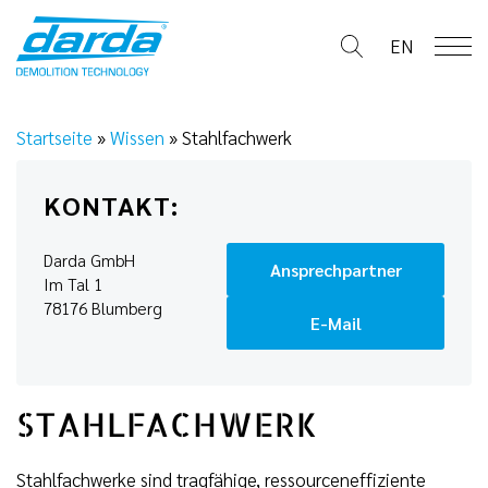
Skip
to
EN
content
Startseite
»
Wissen
»
Stahlfachwerk
KONTAKT:
Darda GmbH
Ansprechpartner
Im Tal 1
78176 Blumberg
E-Mail
STAHLFACHWERK
Stahlfachwerke sind tragfähige, ressourceneffiziente