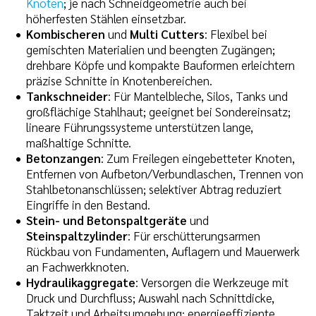
Knoten
; je nach Schneidgeometrie auch bei
höherfesten Stählen einsetzbar.
Kombischeren
und
Multi Cutters
: Flexibel bei
gemischten Materialien und beengten Zugängen;
drehbare Köpfe und kompakte Bauformen erleichtern
präzise Schnitte in Knotenbereichen.
Tankschneider
: Für Mantelbleche, Silos, Tanks und
großflächige Stahlhaut; geeignet bei Sondereinsatz;
lineare Führungssysteme unterstützen lange,
maßhaltige Schnitte.
Betonzangen
: Zum Freilegen eingebetteter Knoten,
Entfernen von Aufbeton/Verbundlaschen, Trennen von
Stahlbetonanschlüssen; selektiver Abtrag reduziert
Eingriffe in den Bestand.
Stein- und Betonspaltgeräte
und
Steinspaltzylinder
: Für erschütterungsarmen
Rückbau von Fundamenten, Auflagern und Mauerwerk
an Fachwerkknoten.
Hydraulikaggregate
: Versorgen die Werkzeuge mit
Druck und Durchfluss; Auswahl nach Schnittdicke,
Taktzeit und Arbeitsumgebung; energieeffiziente,