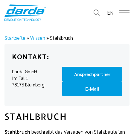
Skip
to
EN
content
Startseite
»
Wissen
»
Stahlbruch
KONTAKT:
Darda GmbH
Ansprechpartner
Im Tal 1
78176 Blumberg
E-Mail
STAHLBRUCH
Stahlbruch
beschreibt das Versagen von Stahlbauteilen