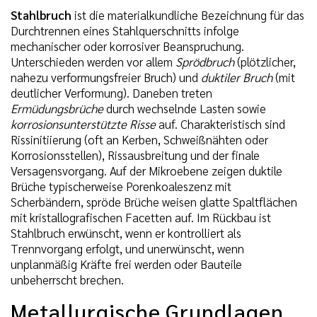
Stahlbruch
ist die materialkundliche Bezeichnung für das
Durchtrennen eines Stahlquerschnitts infolge
mechanischer oder korrosiver Beanspruchung.
Unterschieden werden vor allem
Sprödbruch
(plötzlicher,
nahezu verformungsfreier Bruch) und
duktiler Bruch
(mit
deutlicher Verformung). Daneben treten
Ermüdungsbrüche
durch wechselnde Lasten sowie
korrosionsunterstützte Risse
auf. Charakteristisch sind
Rissinitiierung (oft an Kerben, Schweißnähten oder
Korrosionsstellen), Rissausbreitung und der finale
Versagensvorgang. Auf der Mikroebene zeigen duktile
Brüche typischerweise Porenkoaleszenz mit
Scherbändern, spröde Brüche weisen glatte Spaltflächen
mit kristallografischen Facetten auf. Im Rückbau ist
Stahlbruch erwünscht, wenn er kontrolliert als
Trennvorgang erfolgt, und unerwünscht, wenn
unplanmäßig Kräfte frei werden oder Bauteile
unbeherrscht brechen.
Metallurgische Grundlagen