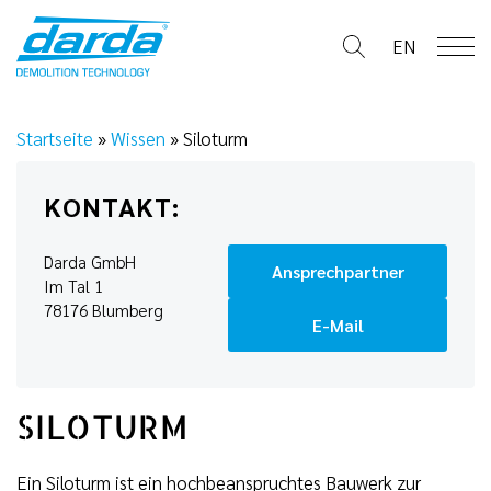
Skip
to
EN
content
Startseite
»
Wissen
»
Siloturm
KONTAKT:
Darda GmbH
Ansprechpartner
Im Tal 1
78176 Blumberg
E-Mail
SILOTURM
Ein Siloturm ist ein hochbeanspruchtes Bauwerk zur