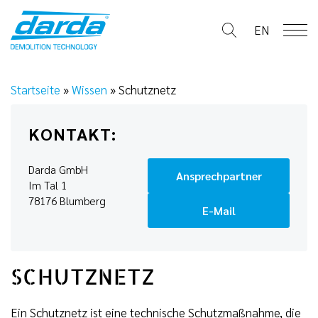
Skip
to
EN
content
Startseite
»
Wissen
»
Schutznetz
KONTAKT:
Darda GmbH
Ansprechpartner
Im Tal 1
78176 Blumberg
E-Mail
SCHUTZNETZ
Ein Schutznetz ist eine technische Schutzmaßnahme, die