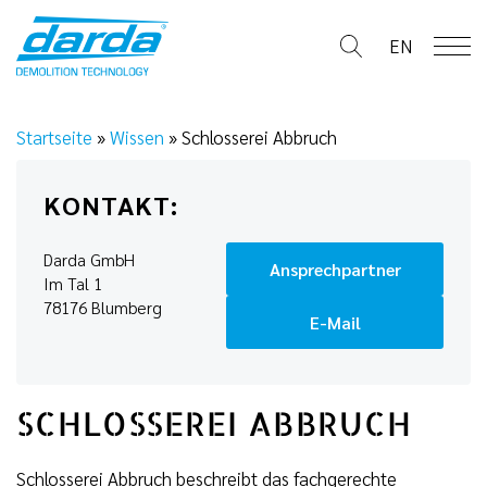
Skip
to
EN
content
Startseite
»
Wissen
»
Schlosserei Abbruch
KONTAKT:
Darda GmbH
Ansprechpartner
Im Tal 1
78176 Blumberg
E-Mail
SCHLOSSEREI ABBRUCH
Schlosserei Abbruch beschreibt das fachgerechte