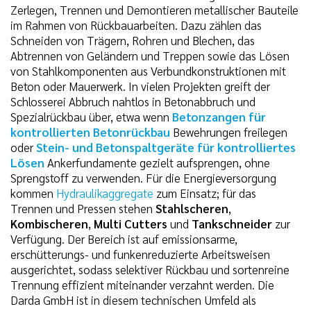
Zerlegen, Trennen und Demontieren metallischer Bauteile
im Rahmen von Rückbauarbeiten. Dazu zählen das
Schneiden von Trägern, Rohren und Blechen, das
Abtrennen von Geländern und Treppen sowie das Lösen
von Stahlkomponenten aus Verbundkonstruktionen mit
Beton oder Mauerwerk. In vielen Projekten greift der
Schlosserei Abbruch nahtlos in Betonabbruch und
Spezialrückbau über, etwa wenn
Betonzangen für
kontrollierten Betonrückbau
Bewehrungen freilegen
oder
Stein- und Betonspaltgeräte für kontrolliertes
Lösen
Ankerfundamente gezielt aufsprengen, ohne
Sprengstoff zu verwenden. Für die Energieversorgung
kommen
Hydraulikaggregate
zum Einsatz; für das
Trennen und Pressen stehen
Stahlscheren
,
Kombischeren
,
Multi Cutters
und
Tankschneider
zur
Verfügung. Der Bereich ist auf emissionsarme,
erschütterungs- und funkenreduzierte Arbeitsweisen
ausgerichtet, sodass selektiver Rückbau und sortenreine
Trennung effizient miteinander verzahnt werden. Die
Darda GmbH ist in diesem technischen Umfeld als