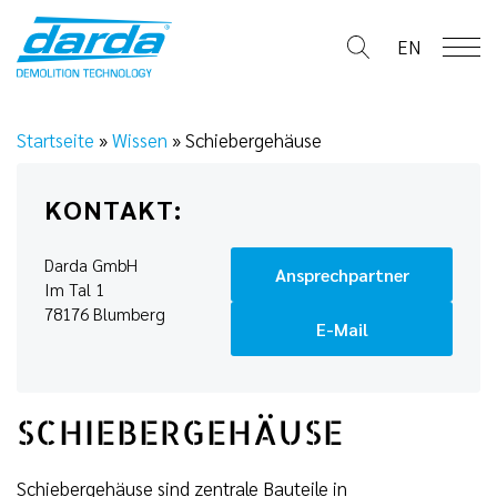
Skip
to
EN
content
Startseite
»
Wissen
»
Schiebergehäuse
KONTAKT:
Darda GmbH
Ansprechpartner
Im Tal 1
78176 Blumberg
E-Mail
SCHIEBERGEHÄUSE
Schiebergehäuse sind zentrale Bauteile in