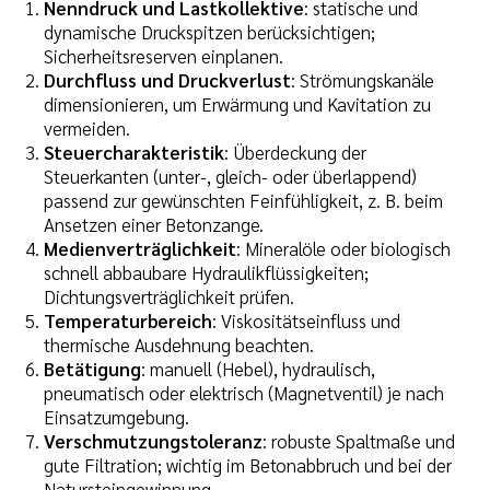
Nenndruck und Lastkollektive
: statische und
dynamische Druckspitzen berücksichtigen;
Sicherheitsreserven einplanen.
Durchfluss und Druckverlust
: Strömungskanäle
dimensionieren, um Erwärmung und Kavitation zu
vermeiden.
Steuercharakteristik
: Überdeckung der
Steuerkanten (unter-, gleich- oder überlappend)
passend zur gewünschten Feinfühligkeit, z. B. beim
Ansetzen einer Betonzange.
Medienverträglichkeit
: Mineralöle oder biologisch
schnell abbaubare Hydraulikflüssigkeiten;
Dichtungsverträglichkeit prüfen.
Temperaturbereich
: Viskositätseinfluss und
thermische Ausdehnung beachten.
Betätigung
: manuell (Hebel), hydraulisch,
pneumatisch oder elektrisch (Magnetventil) je nach
Einsatzumgebung.
Verschmutzungstoleranz
: robuste Spaltmaße und
gute Filtration; wichtig im Betonabbruch und bei der
Natursteingewinnung.