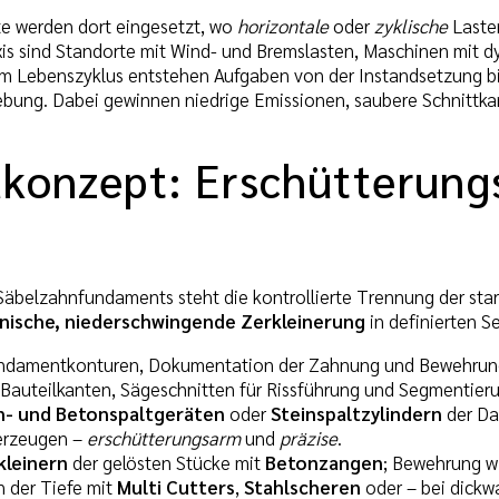
 werden dort eingesetzt, wo
horizontale
oder
zyklische
Lasten
axis sind Standorte mit Wind- und Bremslasten, Maschinen mit
m Lebenszyklus entstehen Aufgaben von der Instandsetzung bi
ebung. Dabei gewinnen niedrige Emissionen, saubere Schnittka
konzept: Erschütterungs
äbelzahnfundaments steht die kontrollierte Trennung der sta
ische, niederschwingende Zerkleinerung
in definierten 
ndamentkonturen, Dokumentation der Zahnung und Bewehrun
Bauteilkanten, Sägeschnitten für Rissführung und Segmentier
n- und Betonspaltgeräten
oder
Steinspaltzylindern
der Da
erzeugen –
erschütterungsarm
und
präzise
.
kleinern
der gelösten Stücke mit
Betonzangen
; Bewehrung wi
n der Tiefe mit
Multi Cutters
,
Stahlscheren
oder – bei dickw