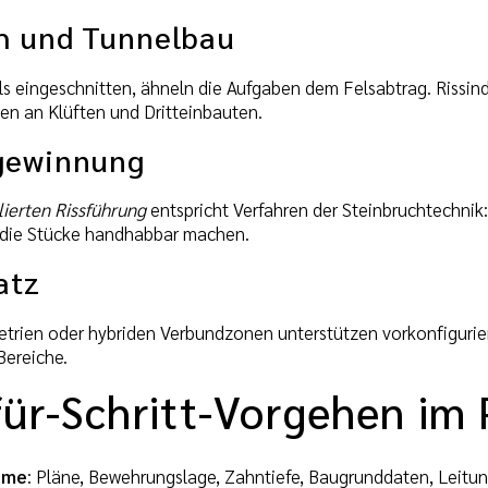
h und Tunnelbau
els eingeschnitten, ähneln die Aufgaben dem Felsabtrag. Rissi
ken an Klüften und Dritteinbauten.
gewinnung
lierten Rissführung
entspricht Verfahren der Steinbruchtechnik
die Stücke handhabbar machen.
atz
rien oder hybriden Verbundzonen unterstützen vorkonfiguriert
Bereiche.
für-Schritt-Vorgehen im 
hme
: Pläne, Bewehrungslage, Zahntiefe, Baugrunddaten, Leit