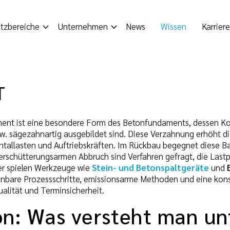
tzbereiche
Unternehmen
News
Wissen
Karriere
T
ent ist eine besondere Form des Betonfundaments, dessen K
w. sägezahnartig ausgebildet sind. Diese Verzahnung erhöht di
ntallasten und Auftriebskräften. Im Rückbau begegnet diese Bau
, erschütterungsarmen Abbruch sind Verfahren gefragt, die Last
er spielen Werkzeuge wie
Stein- und Betonspaltgeräte
und
anbare Prozessschritte, emissionsarme Methoden und eine ko
ualität und Terminsicherheit.
ion: Was versteht man u