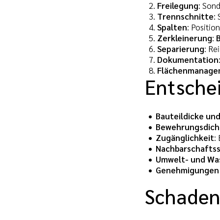
Freilegung
: Son
Trennschnitte
:
Spalten
: Positio
Zerkleinerung
:
Separierung
: Re
Dokumentation
Flächenmanage
Entschei
Bauteildicke un
Bewehrungsdich
Zugänglichkeit
:
Nachbarschafts
Umwelt- und Wa
Genehmigungen 
Schaden