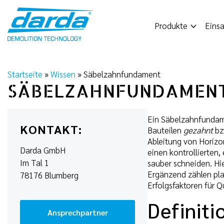
Skip
to
Produkte
Einsa
content
Startseite
»
Wissen
»
Säbelzahnfundament
SÄBELZAHNFUNDAMEN
Ein Säbelzahnfundam
KONTAKT:
Bauteilen
gezahnt
bz
Ableitung von Horizo
Darda GmbH
einen kontrollierten
Im Tal 1
sauber schneiden. Hi
Ergänzend zählen pl
78176 Blumberg
Erfolgsfaktoren für Q
Definit
Ansprechpartner