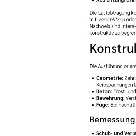
Die Lastabtragung ko
mit
Vorschlitzen
oder 
Nachweis sind Inter
konstruktiv zu begren
Konstru
Die Ausführung orien
Geometrie
: Zahn
Kerbspannungen b
Beton
: Frost- un
Bewehrung
: Ver
Fuge
: Bei nachtr
Bemessung
Schub- und Ver