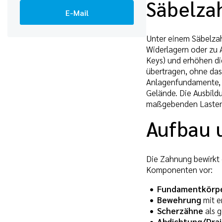
Säbelza
E-Mail
Unter einem Säbelza
Widerlagern oder zu 
Keys) und erhöhen di
übertragen, ohne das
Anlagenfundamente, 
Gelände. Die Ausbildu
maßgebenden Lasten, 
Aufbau 
Die Zahnung bewirkt e
Komponenten vor:
Fundamentkörp
Bewehrung
mit e
Scherzähne
als g
Abdichtung/Dra