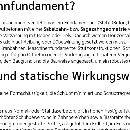
hnfundament?
hnfundament versteht man ein Fundament aus (Stahl-)Beton, b
Aufbetonen mit einer
Säbelzahn-
bzw.
Sägezahngeometrie
v
e Verzahnung mit Boden oder Fels. Dadurch werden Horizontal
s allein auf Reibung oder Dübelwirkung gesetzt werden muss. 
Kranbahnen, Maschinenfundamente, Stützkonstruktionen, Scha
ng erfolgt in Ortbeton oder als Vorfertigung mit späterer Vergu
den Baugrund und die Bauweise angepasst, um ein robustes u
und statische Wirkungsw
ine Formschlüssigkeit, die Schlupf minimiert und Schubtragrese
er
aus Normal- oder Stahlfaserbeton, oft in hohen Festigkeit
rhöhter Schubbewehrung in Zahnbereichen sowie Rissbreitenb
eneigte oder gestufte Profile, ausgeführt im Erdbett, im Fels o
inage
zur Vermeidung von Frosthebung und Ausspülung feiner