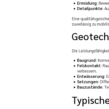
Ermüdung
: Bewe
Detailpunkte
: A
Eine qualitätsgesich
zuverlässig zu mobili
Geotech
Die Leistungsfähigkei
Baugrund
: Kornv
Felskontakt
: Ra
verbessern.
Entwässerung
: 
Setzungen
: Dif
Bauzustände
: T
Typisch