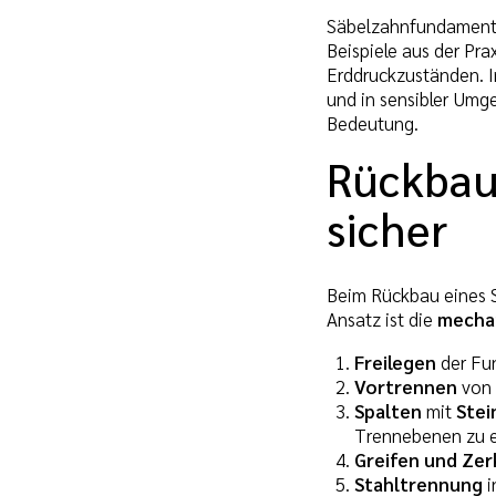
Säbelzahnfundamente
Beispiele aus der Pr
Erddruckzuständen. I
und in sensibler Umg
Bedeutung.
Rückbau
sicher
Beim Rückbau eines S
Ansatz ist die
mechan
Freilegen
der Fu
Vortrennen
von 
Spalten
mit
Stei
Trennebenen zu 
Greifen und Zer
Stahltrennung
i