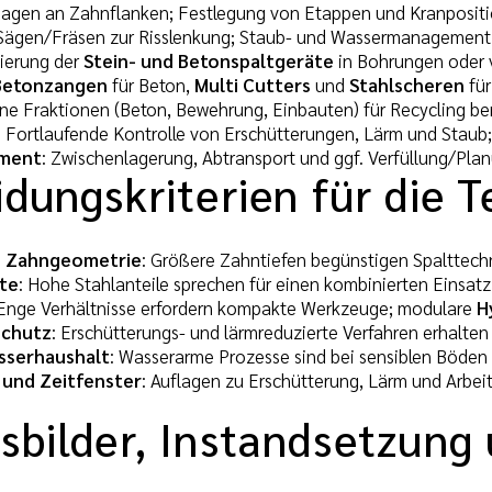
dagen an Zahnflanken; Festlegung von Etappen und Kranposit
 Sägen/Fräsen zur Risslenkung; Staub- und Wassermanagement
nierung der
Stein- und Betonspaltgeräte
in Bohrungen oder 
Betonzangen
für Beton,
Multi Cutters
und
Stahlscheren
für
ine Fraktionen (Beton, Bewehrung, Einbauten) für Recycling ber
: Fortlaufende Kontrolle von Erschütterungen, Lärm und Staub
ment
: Zwischenlagerung, Abtransport und ggf. Verfüllung/Plan
dungskriterien für die 
d Zahngeometrie
: Größere Zahntiefen begünstigen Spalttech
te
: Hohe Stahlanteile sprechen für einen kombinierten Einsa
 Enge Verhältnisse erfordern kompakte Werkzeuge; modulare
H
schutz
: Erschütterungs- und lärmreduzierte Verfahren erhalten 
sserhaushalt
: Wasserarme Prozesse sind bei sensiblen Böden 
und Zeitfenster
: Auflagen zu Erschütterung, Lärm und Arbei
sbilder, Instandsetzung