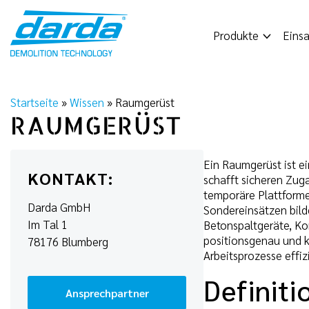
Skip
to
Produkte
Einsa
content
Startseite
»
Wissen
»
Raumgerüst
RAUMGERÜST
Ein Raumgerüst ist e
KONTAKT:
schafft sicheren Zug
temporäre Plattform
Darda GmbH
Sondereinsätzen bild
Im Tal 1
Betonspaltgeräte, Ko
positionsgenau und k
78176 Blumberg
Arbeitsprozesse effiz
Definit
Ansprechpartner