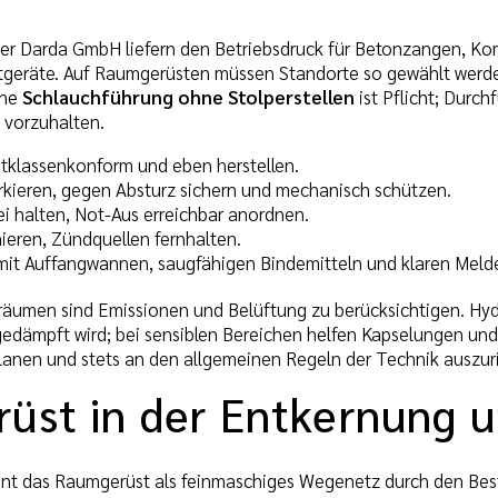
er Darda GmbH liefern den Betriebsdruck für Betonzangen, Kom
tgeräte. Auf Raumgerüsten müssen Standorte so gewählt werden
ine
Schlauchführung ohne Stolperstellen
ist Pflicht; Durc
 vorzuhalten.
stklassenkonform und eben herstellen.
ieren, gegen Absturz sichern und mechanisch schützen.
ei halten, Not-Aus erreichbar anordnen.
ieren, Zündquellen fernhalten.
it Auffangwannen, saugfähigen Bindemitteln und klaren Meld
nräumen sind Emissionen und Belüftung zu berücksichtigen. Hyd
gedämpft wird; bei sensiblen Bereichen helfen Kapselungen u
planen und stets an den allgemeinen Regeln der Technik auszur
üst in der Entkernung 
ent das Raumgerüst als feinmaschiges Wegenetz durch den Be