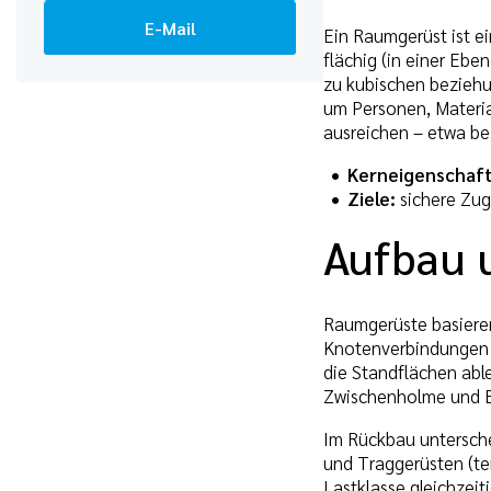
E-Mail
Ein Raumgerüst ist e
flächig (in einer Ebe
zu kubischen beziehu
um Personen, Materia
ausreichen – etwa be
Kerneigenschaf
Ziele:
sichere Zugä
Aufbau 
Raumgerüste basieren
Knotenverbindungen e
die Standflächen able
Zwischenholme und Bo
Im Rückbau untersche
und Traggerüsten (t
Lastklasse gleichzeit