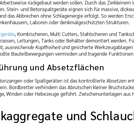
Arbeitsweise rückgebaut werden sollen. Durch das Zerkleinern i
. Stein- und Betonspaltgeräte eignen sich für massive, dickwa
und das Abbrechen ohne Schlagenergie erfolgt. So werden Ersch
kenhäusern, Laboren oder denkmalgeschützten Strukturen.
tgeräte
, Kombischeren, Multi Cutters, Stahlscheren und Tank
ltrassen, Leitungen, Tanks oder Behälter demontiert werden. F
t, ausreichende Kopffreiheit
und gesicherte Werkzeugablagen v
ollte Bauteilbewegungen vermieden und tragende Funktionen er
ührung und Absetzflächen
tonzangen oder Spaltgeräten ist das kontrollierte Absetzen en
sein. Bordbretter verhindern das Abrutschen kleiner Bruchstüc
ge, Winden oder Hebezeuge geführt. Zwischenunterlagen aus H
ikaggregate und Schla