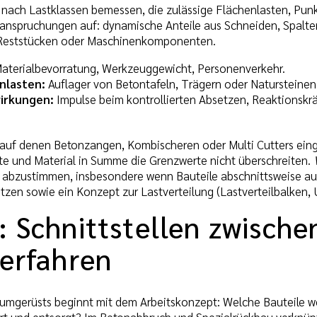
ach Lastklassen bemessen, die zulässige Flächenlasten, Punkt
eanspruchungen auf: dynamische Anteile aus Schneiden, Spalte
Reststücken oder Maschinenkomponenten.
aterialbevorratung, Werkzeuggewicht, Personenverkehr.
nlasten:
Auflager von Betontafeln, Trägern oder Natursteinen
irkungen:
Impulse beim kontrollierten Absetzen, Reaktionskr
, auf denen Betonzangen, Kombischeren oder Multi Cutters eing
te und Material in Summe die Grenzwerte nicht überschreiten.
e abzustimmen, insbesondere wenn Bauteile abschnittsweise a
tzen sowie ein Konzept zur Lastverteilung (Lastverteilbalken,
: Schnittstellen zwisch
verfahren
umgerüsts beginnt mit dem Arbeitskonzept: Welche Bauteile werd
iert und entsorgt? Im Betonabbruch und Spezialrückbau verknü