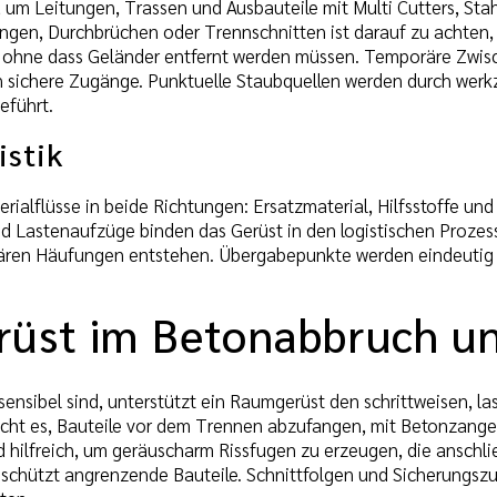
 um Leitungen, Trassen und Ausbauteile mit Multi Cutters, S
gen, Durchbrüchen oder Trennschnitten ist darauf zu achten, 
, ohne dass Geländer entfernt werden müssen. Temporäre Zwis
n sichere Zugänge. Punktuelle Staubquellen werden durch we
eführt.
istik
ialflüsse in beide Richtungen: Ersatzmaterial, Hilfsstoffe un
 Lastenaufzüge binden das Gerüst in den logistischen Prozess 
ären Häufungen entstehen. Übergabepunkte werden eindeutig
üst im Betonabbruch un
 sensibel sind, unterstützt ein Raumgerüst den schrittweisen, 
icht es, Bauteile vor dem Trennen abzufangen, mit Betonzangen
d hilfreich, um geräuscharm Rissfugen zu erzeugen, die ansch
schützt angrenzende Bauteile. Schnittfolgen und Sicherungszu