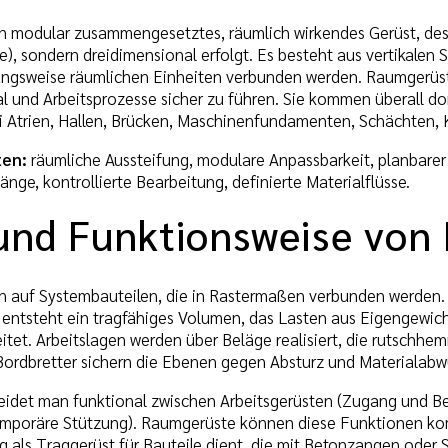
in modular zusammengesetztes, räumlich wirkendes Gerüst, dess
ne), sondern dreidimensional erfolgt. Es besteht aus vertikalen
ngsweise räumlichen Einheiten verbunden werden. Raumgerüste
l und Arbeitsprozesse sicher zu führen. Sie kommen überall d
i Atrien, Hallen, Brücken, Maschinenfundamenten, Schächten, K
ten:
räumliche Aussteifung, modulare Anpassbarkeit, planbarer
nge, kontrollierte Bearbeitung, definierte Materialflüsse.
und Funktionsweise von
 auf Systembauteilen, die in Rastermaßen verbunden werden. 
ntsteht ein tragfähiges Volumen, das Lasten aus Eigengewich
itet. Arbeitslagen werden über Beläge realisiert, die rutschhe
rdbretter sichern die Ebenen gegen Absturz und Materialabwu
idet man funktional zwischen Arbeitsgerüsten (Zugang und B
emporäre Stützung). Raumgerüste können diese Funktionen ko
ig als Traggerüst für Bauteile dient, die mit Betonzangen oder