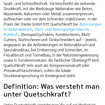
Spalt- und Schneidtechnik. Sie beschreibt die wirkende
Druckkraft, mit der Werkzeuge Materialien wie Beton,
Mauerwerk, Naturstein oder Metall zusammenpressen,
aufbrechen oder vor dem Schneiden stabilisieren. In der
Praxis der Darda GmbH tritt Quetschkraft bei
Betonzangen
im Betonabbruch
,
Stein- und Betonspaltgeräten
im
Bohrloch
,
Steinspaltzylindern
,
Kombischeren
,
Multi
Cutters
,
Stahlscheren
und
Tankschneidern
auf – jeweils
angepasst an die Anforderungen im Betonabbruch und
Spezialrückbau, bei Entkernung und Schneiden, im
Felsabbruch und Tunnelbau, in der Natursteingewinnung
sowie in Sondereinsätzen. Als fachlicher Oberbegriff wird
Quetschkraft teils auch als
Kompressionskraft
oder
Presskraft
beschrieben, sofern die lokale
Druckbeanspruchung im Vordergrund steht.
Definition: Was versteht man
unter Quetschkraft?
Unter Quetschkraft versteht man die auf ein Werkstück