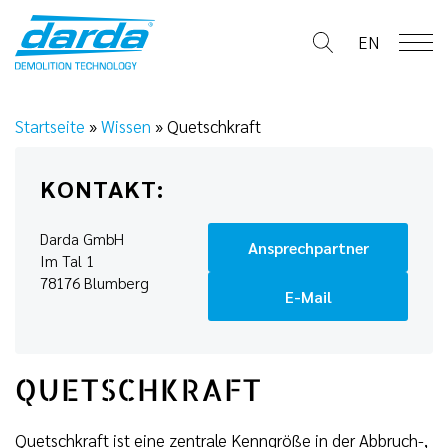
Skip
to
EN
content
Startseite
»
Wissen
»
Quetschkraft
KONTAKT:
Darda GmbH
Ansprechpartner
Im Tal 1
78176 Blumberg
E-Mail
QUETSCHKRAFT
Quetschkraft ist eine zentrale Kenngröße in der Abbruch-,