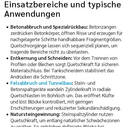
Einsatzbereiche und typische
Anwendungen
Betonabbruch und Spezialrückbau:
Betonzangen
zerdrücken Betonkörper, öffnen Risse und erzeugen für
nachgelagerte Schritte handhabbare Fragmentgrößen.
Quetschvorgänge lassen sich sequenziell planen, um
tragende Bereiche nicht zu überlasten.
Entkernung und Schneiden:
Vor dem Trennen von
Profilen oder Blechen sorgt Quetschkraft für sicheren
Materialschluss. Bei Tankschneidern stabilisiert das
Andrücken die Schnittzone.
Felsabbruch und Tunnelbau
:
Stein- und
Betonspaltgeräte wandeln Zylinderkraft in radiale
Quetschlasten im Bohrloch um. Das eröffnet Klüfte
und löst Blöcke kontrolliert, mit geringen
Erschütterungen und reduzierter Sekundärschädigung.
Natursteingewinnung:
Steinspaltzylinder nutzen
Quetschkraft, um entlang natürlicher Schwächezonen
zu spalten. So entstehen definierte Blöcke bei