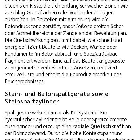
bilden sich Risse, die sich entlang schwacher Zonen wie
Zuschlag-Grenzflächen oder vorhandener Fugen
ausbreiten. In Bauteilen mit Armierung wird die
Betondruckzone zerstört, anschließend greifen Scher-
oder Schneidbereiche der Zange an der Bewehrung an.
Die Quetschwirkung bestimmt dabei, wie schnell und
energieeffizient Bauteile wie Decken, Wände oder
Fundamente im Betonabbruch und Spezialrückbau
fragmentiert werden. Eine auf das Bauteil angepasste
Zahngeometrie verbessert das Ansetzen, reduziert
Streuverluste und erhöht die Reproduzierbarkeit des
Bruchergebnisses.
Stein- und Betonspaltgeräte sowie
Steinspaltzylinder
Spaltgeräte wirken primär als Keilsysteme: Ein
hydraulischer Zylinder treibt Keile oder Spreizelemente
auseinander und erzeugt eine
radiale Quetschkraft
an
der Bohrlochwand. Durch die hohe Kontaktspannung
entstehen Zugrisse im Material, die sich vom Bohrloch aus