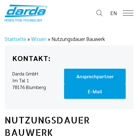
Skip
to
EN
content
Startseite
»
Wissen
»
Nutzungsdauer Bauwerk
KONTAKT:
Darda GmbH
Ansprechpartner
Im Tal 1
78176 Blumberg
E-Mail
NUTZUNGSDAUER
BAUWERK