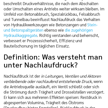
beschreibt Druckverhältnisse, die nach dem Abschalten
oder Umschalten eines Antriebs weiter wirksam bleiben. Im
Umfeld von Betonabbruch, Spezialrückbau, Felsabbruch
und Tunnelbau beeinflusst Nachlaufdruck das Verhalten
von Hydraulikwerkzeugen wie Betonzangen und
Stein-
und Betonspaltgeräten
ebenso wie
die zugehörigen
Hydraulikaggregate
. Richtig verstanden und beherrscht,
verbessert er Prozesssicherheit, Effizienz und
Bauteilschonung im täglichen Einsatz.
Definition: Was versteht man
unter Nachlaufdruck?
Nachlaufdruck ist der
in Leitungen, Ventilen und Aktoren
verbleibende oder nachlaufend entstehende Druck
, wenn
die Antriebsquelle ausläuft, ein Ventil schließt oder sich
die Strömung durch Trägheit und Drosselstellen verzögert.
Er kann sich aus mehreren Effekten speisen: Restdruck in
abgesperrten Volumina, Trägheit des Ölstroms
(Druckaufbau hinter Engstellen), Rücklaufdruck in der