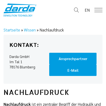
Skip
to
EN
content
Startseite
»
Wissen
»
Nachlaufdruck
KONTAKT:
Darda GmbH
Ansprechpartner
Im Tal 1
78176 Blumberg
E-Mail
NACHLAUFDRUCK
Nachlaufdruck
ist ein zentraler Begriff der Hydraulik und