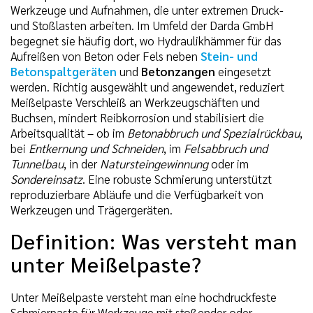
Werkzeuge und Aufnahmen, die unter extremen Druck-
und Stoßlasten arbeiten. Im Umfeld der Darda GmbH
begegnet sie häufig dort, wo Hydraulikhämmer für das
Aufreißen von Beton oder Fels neben
Stein- und
Betonspaltgeräten
und
Betonzangen
eingesetzt
werden. Richtig ausgewählt und angewendet, reduziert
Meißelpaste Verschleiß an Werkzeugschäften und
Buchsen, mindert Reibkorrosion und stabilisiert die
Arbeitsqualität – ob im
Betonabbruch und Spezialrückbau
,
bei
Entkernung und Schneiden
, im
Felsabbruch und
Tunnelbau
, in der
Natursteingewinnung
oder im
Sondereinsatz
. Eine robuste Schmierung unterstützt
reproduzierbare Abläufe und die Verfügbarkeit von
Werkzeugen und Trägergeräten.
Definition: Was versteht man
unter Meißelpaste?
Unter Meißelpaste versteht man eine hochdruckfeste
Schmierpaste für Werkzeuge mit stoßender oder