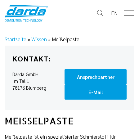
Skip
to
EN
content
Startseite
»
Wissen
»
Meißelpaste
KONTAKT:
Darda GmbH
Ansprechpartner
Im Tal 1
78176 Blumberg
E-Mail
MEISSELPASTE
Meißelpaste ist ein spezialisierter Schmierstoff für