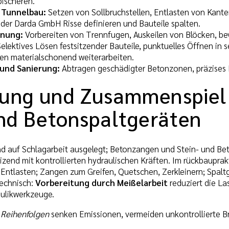
ischeren.
 Tunnelbau:
Setzen von Sollbruchstellen, Entlasten von Kant
 der Darda GmbH Risse definieren und Bauteile spalten.
nnung:
Vorbereiten von Trennfugen, Auskeilen von Blöcken, bevo
elektives Lösen festsitzender Bauteile, punktuelles Öffnen in 
n materialschonend weiterarbeiten.
und Sanierung:
Abtragen geschädigter Betonzonen, präzises H
ung und Zusammenspiel
und Betonspaltgeräten
d auf Schlagarbeit ausgelegt; Betonzangen und Stein- und Be
izend mit kontrollierten hydraulischen Kräften. Im rückbaupra
Entlasten; Zangen zum Greifen, Quetschen, Zerkleinern; Spaltg
technisch:
Vorbereitung durch Meißelarbeit
reduziert die La
ulikwerkzeuge.
 Reihenfolgen
senken Emissionen, vermeiden unkontrollierte Br