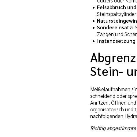
Cutters oder Komb
Felsabbruch und
Steinspaltzylinder
Natursteingewi
Sondereinsatz:
S
Zangen und Schere
Instandsetzung 
Abgrenz
Stein- 
Meißelaufnahmen sin
schneidend oder spre
Anritzen, Öffnen und 
organisatorisch und 
nachfolgenden Hydra
Richtig abgestimmte