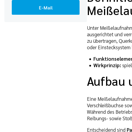
Meißel
E-Mail
Unter Meißelaufnahm
ausgerichtet und ver
zu übertragen, Querk
oder Einstecksystem 
Funktionseleme
Wirkprinzip:
spiel
Aufbau 
Eine Meißelaufnahme 
Verschleißbuchse sowi
Während des Betriebs
Reibungs- sowie Stoß
Entscheidend sind
Pa