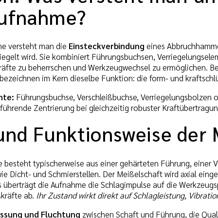
aufnahme?
e versteht man die
Einsteckverbindung
eines Abbruchhammers
riegelt wird. Sie kombiniert Führungsbuchsen, Verriegelungsel
räfte zu beherrschen und Werkzeugwechsel zu ermöglichen. Be
bezeichnen im Kern dieselbe Funktion: die form- und kraftsch
nte:
Führungsbuchse, Verschleißbuchse, Verriegelungsbolzen ode
führende Zentrierung bei gleichzeitig robuster Kraftübertragung
und Funktionsweise der
besteht typischerweise aus einer gehärteten Führung, einer Ve
e Dicht- und Schmierstellen. Der Meißelschaft wird axial einge
 überträgt die Aufnahme die Schlagimpulse auf die Werkzeugs
kräfte ab.
Ihr Zustand wirkt direkt auf Schlagleistung, Vibra
ssung und Fluchtung
zwischen Schaft und Führung, die Quali