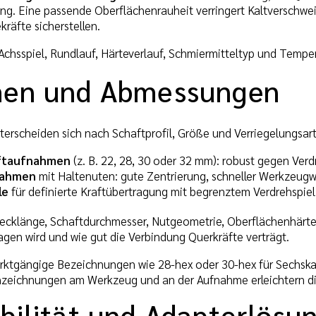
ng. Eine passende Oberflächenrauheit verringert Kaltverschwe
kräfte sicherstellen.
Achsspiel, Rundlauf, Härteverlauf, Schmiermitteltyp und Temper
men und Abmessungen
rscheiden sich nach Schaftprofil, Größe und Verriegelungsart.
ftaufnahmen
(z. B. 22, 28, 30 oder 32 mm): robust gegen Ver
nahmen
mit Haltenuten: gute Zentrierung, schneller Werkzeugw
le
für definierte Kraftübertragung mit begrenztem Verdrehspiel
ecklänge, Schaftdurchmesser, Nutgeometrie, Oberflächenhärte u
agen wird und wie gut die Verbindung Querkräfte verträgt.
rktgängige Bezeichnungen wie 28-hex oder 30-hex für Sechskan
zeichnungen am Werkzeug und an der Aufnahme erleichtern di
bilität und Adapterlösu