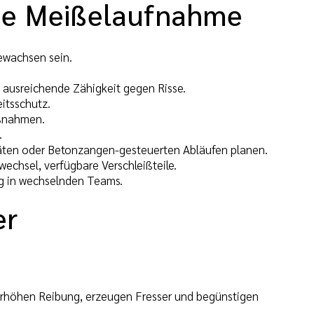
nde Meißelaufnahme
ewachsen sein.
ausreichende Zähigkeit gegen Risse.
itsschutz.
aßnahmen.
.
äten oder Betonzangen-gesteuerten Abläufen planen.
echsel, verfügbare Verschleißteile.
g in wechselnden Teams.
er
erhöhen Reibung, erzeugen Fresser und begünstigen