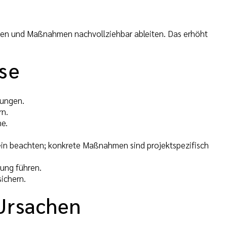
fassen und Maßnahmen nachvollziehbar ableiten. Das erhöht
ise
sungen.
rn.
e.
ein beachten; konkrete Maßnahmen sind projektspezifisch
lung führen.
ichern.
 Ursachen