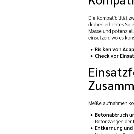
Die Kompatibilität 
drohen erhöhtes Spie
Masse und potenziel
einsetzen, wo es kons
Risiken von Ada
Check vor Einsat
Einsatzf
Zusamm
Meißelaufnahmen komm
Betonabbruch un
Betonzangen der D
Entkernung und 