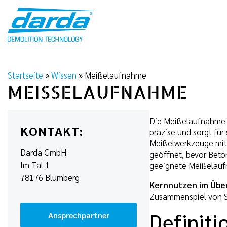
Skip
to
content
Startseite
»
Wissen
»
Meißelaufnahme
MEISSELAUFNAHME
Die Meißelaufnahme i
KONTAKT:
präzise und sorgt für
Meißelwerkzeuge mit 
Darda GmbH
geöffnet, bevor Bet
Im Tal 1
geeignete Meißelaufn
78176 Blumberg
Kernnutzen im Über
Zusammenspiel von S
Definiti
Ansprechpartner