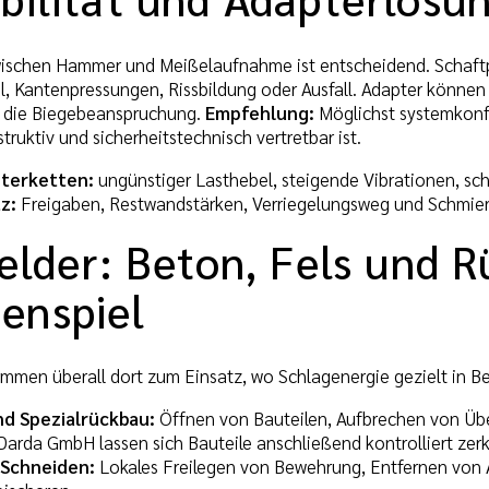
zwischen Hammer und Meißelaufnahme ist entscheidend. Schaf
l, Kantenpressungen, Rissbildung oder Ausfall. Adapter könn
l die Biegebeanspruchung.
Empfehlung:
Möglichst systemkonf
truktiv und sicherheitstechnisch vertretbar ist.
pterketten:
ungünstiger Lasthebel, steigende Vibrationen, sch
z:
Freigaben, Restwandstärken, Verriegelungsweg und Schmierw
elder: Beton, Fels und 
enspiel
en überall dort zum Einsatz, wo Schlagenergie gezielt in Bet
d Spezialrückbau:
Öffnen von Bauteilen, Aufbrechen von Übe
arda GmbH lassen sich Bauteile anschließend kontrolliert zerk
Schneiden:
Lokales Freilegen von Bewehrung, Entfernen von 