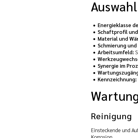
Auswahl
Energieklasse d
Schaftprofil un
Material und W
Schmierung und 
Arbeitsumfeld:
S
Werkzeugwechse
Synergie im Proz
Wartungszugängl
Kennzeichnung:
Wartung
Reinigung
Einsteckende und Auf
Korrosion.