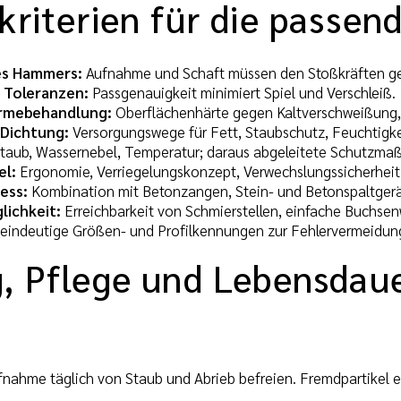
kriterien für die passe
es Hammers:
Aufnahme und Schaft müssen den Stoßkräften g
d Toleranzen:
Passgenauigkeit minimiert Spiel und Verschleiß.
ärmebehandlung:
Oberflächenhärte gegen Kaltverschweißung, 
Dichtung:
Versorgungswege für Fett, Staubschutz, Feuchtigke
taub, Wassernebel, Temperatur; daraus abgeleitete Schutzm
l:
Ergonomie, Verriegelungskonzept, Verwechslungssicherheit
ess:
Kombination mit Betonzangen, Stein- und Betonspaltger
ichkeit:
Erreichbarkeit von Schmierstellen, einfache Buchsenw
eindeutige Größen- und Profilkennungen zur Fehlervermeidun
, Pflege und Lebensdau
nahme täglich von Staub und Abrieb befreien. Fremdpartikel 