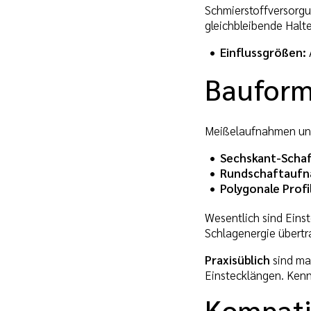
Schmierstoffversorgu
gleichbleibende Halte
Einflussgrößen:
Baufor
Meißelaufnahmen unte
Sechskant-Scha
Rundschaftauf
Polygonale Profi
Wesentlich sind Einst
Schlagenergie übertr
Praxisüblich
sind ma
Einstecklängen. Kenn
Kompati