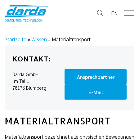
Skip
to
EN
content
Startseite
»
Wissen
»
Materialtransport
KONTAKT:
Darda GmbH
Ansprechpartner
Im Tal 1
78176 Blumberg
E-Mail
MATERIALTRANSPORT
Materialtransport bezeichnet alle physischen Bewegungen