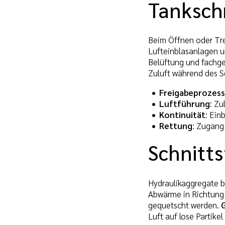
Tanksch
Beim Öffnen oder Tre
Lufteinblasanlagen u
Belüftung und fachge
Zuluft während des S
Freigabeprozess
Luftführung
: Zu
Kontinuität
: Ein
Rettung
: Zugang
Schnitt
Hydraulikaggregate b
Abwärme in Richtung 
gequetscht werden.
Luft auf lose Partikel