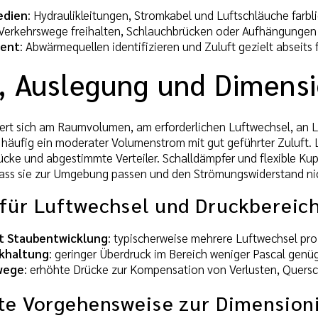
edien
: Hydraulikleitungen, Stromkabel und Luftschläuche farbl
 Verkehrswege freihalten, Schlauchbrücken oder Aufhängungen
ent
: Abwärmequellen identifizieren und Zuluft gezielt abseits 
, Auslegung und Dimens
iert sich am Raumvolumen, am erforderlichen Luftwechsel, an
häufig ein moderater Volumenstrom mit gut geführter Zuluft.
cke und abgestimmte Verteiler. Schalldämpfer und flexible Kup
ass sie zur Umgebung passen und den Strömungswiderstand ni
 für Luftwechsel und Druckbereic
t Staubentwicklung
: typischerweise mehrere Luftwechsel pro 
khaltung
: geringer Überdruck im Bereich weniger Pascal genüg
wege
: erhöhte Drücke zur Kompensation von Verlusten, Quersch
fte Vorgehensweise zur Dimension