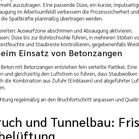
mehl auszutragen. Eine passende Düse, ein kurzer, impulsarti
ugung im Arbeitsumfeld) verbessern die Prozesssicherheit und
s die Spaltkräfte planmäßig übertragen werden.
ereiten: Auswurfzone abschirmen und Absaugung aktivieren.
asen: Düse bis zur Bohrlochsohle führen, in mehreren Stößen v
Restfeuchte und Staubreste kontrollieren, gegebenenfalls Wied
beim Einsatz von Betonzangen
Beton mit Betonzangen entstehen fein verteilte Partikel. Eine 
en und gleichzeitig den Luftstrom so führen, dass Staubwolke
h die Kombination aus Zufuhr (Einblasen) und abgeführter Lu
en.
ichtung regelmäßig an den Bruchfortschritt anpassen und Quel
ruch und Tunnelbau: Fri
belüftung