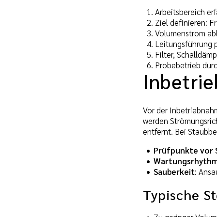
Arbeitsbereich e
Ziel definieren: 
Volumenstrom able
Leitungsführung 
Filter, Schalldäm
Probebetrieb durc
Inbetri
Vor der Inbetriebnah
werden Strömungsrich
entfernt. Bei Staubb
Prüfpunkte vor 
Wartungsrhyth
Sauberkeit
: Ansa
Typische S
Zu geringer Volum