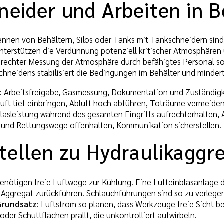
neider und Arbeiten in B
nnen von Behältern, Silos oder Tanks mit Tankschneidern sind
nterstützen die Verdünnung potenziell kritischer Atmosphären
rechter Messung der Atmosphäre durch befähigtes Personal sollt
chneidens stabilisiert die Bedingungen im Behälter und minde
: Arbeitsfreigabe, Gasmessung, Dokumentation und Zuständigke
luft tief einbringen, Abluft hoch abführen, Toträume vermeiden
blasleistung während des gesamten Eingriffs aufrechterhalten,
 und Rettungswege offenhalten, Kommunikation sicherstellen.
stellen zu Hydraulikagg
enötigen freie Luftwege zur Kühlung. Eine Lufteinblasanlage 
Aggregat zurückführen. Schlauchführungen sind so zu verlege
Grundsatz
: Luftstrom so planen, dass Werkzeuge freie Sicht 
 oder Schuttflächen prallt, die unkontrolliert aufwirbeln.