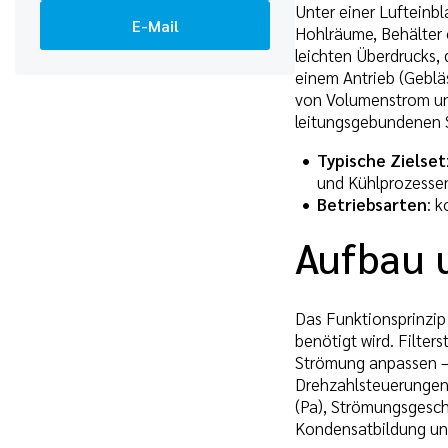
Unter einer Lufteinbl
E-Mail
Hohlräume, Behälter 
leichten Überdrucks,
einem Antrieb (Gebläs
von Volumenstrom und
leitungsgebundenen S
Typische Zielse
und Kühlprozesse
Betriebsarten
: 
Aufbau 
Das Funktionsprinzip 
benötigt wird. Filter
Strömung anpassen – 
Drehzahlsteuerungen
(Pa), Strömungsgesch
Kondensatbildung und