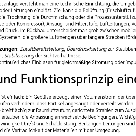
asanlage versteht man eine technische Einrichtung, die Umgebun
oder Leitungen einbläst. Ziel kann die Belüftung (Frischluftzu
 die Trocknung, die Durchmischung oder die Prozessunterstützu
e oder Kompressor), Ansaug- und Filterstufe, Luftleitungen, Ve
 Druck. Im Rückbau unterscheidet man grob zwischen mobilen, 
ystemen, die größere Luftmengen über längere Strecken förd
tzungen
:
Zuluftbereitstellung
,
Überdruckhaltung
zur Staubbarr
n,
Stabilisierung
der Sichtverhältnisse.
kontinuierliches Einblasen für gleichmäßige Strömung oder imp
und Funktionsprinzip ein
ist einfach: Ein Gebläse erzeugt einen Volumenstrom, der über 
stufen verhindern, dass Partikel angesaugt oder verteilt werden.
breitflächig zur Raumluftzufuhr, gerichtete Strahlen zum Aus
 erlauben die Anpassung an wechselnde Bedingungen. Wichtige
windigkeit (m/s) und Schallleistung. Bei langen Leitungen sind
 die Verträglichkeit der Materialien mit der Umgebung.