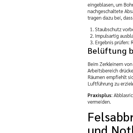
eingeblasen, um Bohr
nachgeschaltete Absa
tragen dazu bei, das
Staubschutz vorb
Impulsartig ausbl
Ergebnis prüfen: 
Belüftung 
Beim Zerkleinern von 
Arbeitsbereich drück
Räumen empfiehlt sic
Luftführung zu erziel
Praxisplus
: Abblasr
vermeiden.
Felsabb
und Not