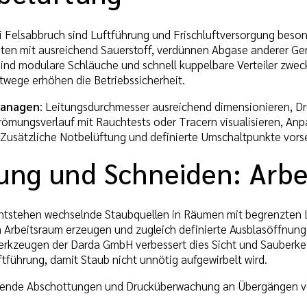
 Felsabbruch sind Luftführung und Frischluftversorgung beson
nten mit ausreichend Sauerstoff, verdünnen Abgase anderer Ger
sind modulare Schläuche und schnell kuppelbare Verteiler zw
wege erhöhen die Betriebssicherheit.
managen
: Leitungsdurchmesser ausreichend dimensionieren, Dr
trömungsverlauf mit Rauchtests oder Tracern visualisieren,
 Zusätzliche Notbelüftung und definierte Umschaltpunkte vors
ung und Schneiden: Arb
ntstehen wechselnde Staubquellen in Räumen mit begrenzten L
m Arbeitsraum erzeugen und zugleich definierte Ausblasöffnung
rkzeugen der Darda GmbH verbessert dies Sicht und Sauberkeit,
ftführung, damit Staub nicht unnötig aufgewirbelt wird.
eßende Abschottungen und Drucküberwachung an Übergängen ve