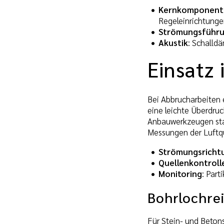
Kernkomponent
Regeleinrichtunge
Strömungsführ
Akustik
: Schalld
Einsatz
Bei Abbrucharbeiten 
eine leichte Überdru
Anbauwerkzeugen stabi
Messungen der Luftqu
Strömungsricht
Quellenkontroll
Monitoring
: Part
Bohrlochrei
Für Stein- und Betons