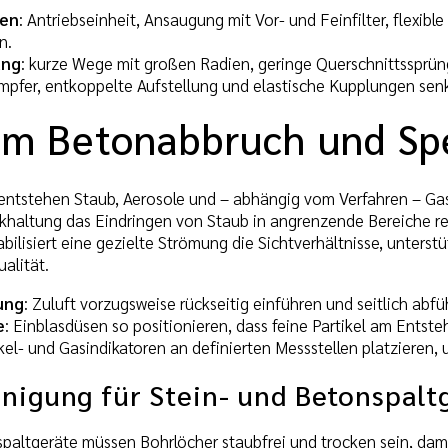
en
: Antriebseinheit, Ansaugung mit Vor- und Feinfilter, flexibl
n.
ung
: kurze Wege mit großen Radien, geringe Querschnittssprün
ämpfer, entkoppelte Aufstellung und elastische Kupplungen sen
 im Betonabbruch und Sp
entstehen Staub, Aerosole und – abhängig vom Verfahren – Gas
ckhaltung das Eindringen von Staub in angrenzende Bereiche r
lisiert eine gezielte Strömung die Sichtverhältnisse, unterstüt
alität.
ung
: Zuluft vorzugsweise rückseitig einführen und seitlich ab
e
: Einblasdüsen so positionieren, dass feine Partikel am Entst
ikel- und Gasindikatoren an definierten Messstellen platzieren
nigung für Stein- und Betonspalt
paltgeräte müssen Bohrlöcher staubfrei und trocken sein, damit