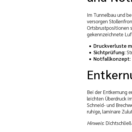
Im Tunnelbau und bei
versorgen Stollenfro
Ortsbrustpositionen 
gekennzeichnete Luft
Druckverluste 
Sichtprüfung
: S
Notfallkonzept
:
Entkern
Bei der Entkernung e
leichten Überdruck i
Schneid- und Brechwe
ruhige, laminare Zulu
Hinweis
: Dichtschli