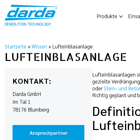
Skip
to
Produkte
Einsa
content
Startseite
»
Wissen
»
Lufteinblasanlage
LUFTEINBLASANLAGE
Lufteinblasanlagen s
KONTAKT:
gezielte Verdrängun
oder
Stein- und Beto
Darda GmbH
Richtig geplant und 
Im Tal 1
Definiti
78176 Blumberg
Luftein
Ansprechpartner