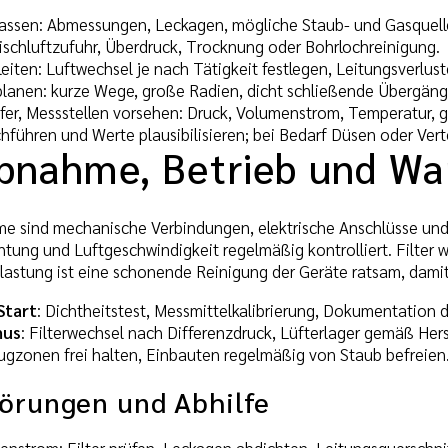
rfassen: Abmessungen, Leckagen, mögliche Staub- und Gasquell
Frischluftzufuhr, Überdruck, Trocknung oder Bohrlochreinigung.
iten: Luftwechsel je nach Tätigkeit festlegen, Leitungsverluste
planen: kurze Wege, große Radien, dicht schließende Übergäng
pfer, Messstellen vorsehen: Druck, Volumenstrom, Temperatur, gg
hführen und Werte plausibilisieren; bei Bedarf Düsen oder Vert
ebnahme, Betrieb und Wa
me sind mechanische Verbindungen, elektrische Anschlüsse und
tung und Luftgeschwindigkeit regelmäßig kontrolliert. Filter
elastung ist eine schonende Reinigung der Geräte ratsam, dami
Start
: Dichtheitstest, Messmittelkalibrierung, Dokumentation 
mus
: Filterwechsel nach Differenzdruck, Lüfterlager gemäß He
ugzonen frei halten, Einbauten regelmäßig von Staub befreien
törungen und Abhilfe
enstrom: Filter prüfen, Leckagen abdichten, Leitungsquerschni