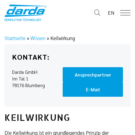
Skip
to
EN
content
Startseite
»
Wissen
»
Keilwirkung
KONTAKT:
Darda GmbH
Ansprechpartner
Im Tal 1
78176 Blumberg
E-Mail
KEILWIRKUNG
Die Keilwirkung ist ein grundlegendes Prinzip der