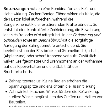
Betonzangen
nutzen eine Kombination aus Keil- und
Hebelwirkung. Zackenförmige Zähne wirken als Keile, die
den Beton lokal aufbrechen, während die
Zangenkinematik die resultierenden Kräfte bündelt. So
entsteht eine kontrollierte Zerkleinerung, die Bewehrung
legt sich frei oder wird mitgeführt. In der
Entkernung und
Schneiden
sowie im
Betonabbruch
ist die sorgfältige
Auslegung der Zahngeometrie entscheidend: Sie
beeinflusst, ob der Riss bröckelnd (Krümelbruch), schalig
(Abplatzung) oder scharf trennend verläuft. Zusätzlich
wirken Greifgeometrie und Drehmoment an der Aufnahme
auf das Kippverhalten und die Stabilität des
Bruchfortschritts.
Zahnspitzenradius: Kleine Radien erhöhen die
Spannungsspitze und erleichtern die Rissinitiierung.
Zahnwinkel: Flachere Winkel fördern die Keilwirkung,
steilere Winkel begünstigen das Greifen und Halten von
Bauteilen.
Backenversatz: Ein versetztes Ansetzen erzeugt