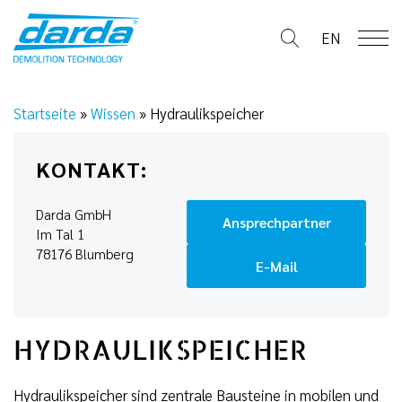
Skip
to
EN
content
Startseite
»
Wissen
»
Hydraulikspeicher
KONTAKT:
Darda GmbH
Ansprechpartner
Im Tal 1
78176 Blumberg
E-Mail
HYDRAULIKSPEICHER
Hydraulikspeicher sind zentrale Bausteine in mobilen und