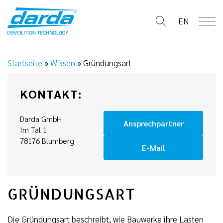
Skip
to
EN
content
Startseite
»
Wissen
»
Gründungsart
KONTAKT:
Darda GmbH
Ansprechpartner
Im Tal 1
78176 Blumberg
E-Mail
GRÜNDUNGSART
Die Gründungsart beschreibt, wie Bauwerke ihre Lasten