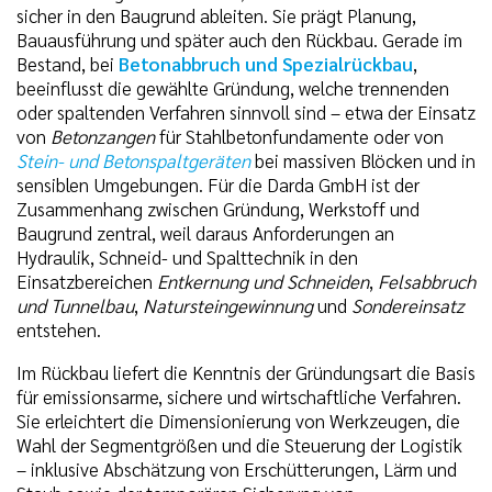
sicher in den Baugrund ableiten. Sie prägt Planung,
Bauausführung und später auch den Rückbau. Gerade im
Bestand, bei
Betonabbruch und Spezialrückbau
,
beeinflusst die gewählte Gründung, welche trennenden
oder spaltenden Verfahren sinnvoll sind – etwa der Einsatz
von
Betonzangen
für Stahlbetonfundamente oder von
Stein- und Betonspaltgeräten
bei massiven Blöcken und in
sensiblen Umgebungen. Für die Darda GmbH ist der
Zusammenhang zwischen Gründung, Werkstoff und
Baugrund zentral, weil daraus Anforderungen an
Hydraulik, Schneid- und Spalttechnik in den
Einsatzbereichen
Entkernung und Schneiden
,
Felsabbruch
und Tunnelbau
,
Natursteingewinnung
und
Sondereinsatz
entstehen.
Im Rückbau liefert die Kenntnis der Gründungsart die Basis
für emissionsarme, sichere und wirtschaftliche Verfahren.
Sie erleichtert die Dimensionierung von Werkzeugen, die
Wahl der Segmentgrößen und die Steuerung der Logistik
– inklusive Abschätzung von Erschütterungen, Lärm und