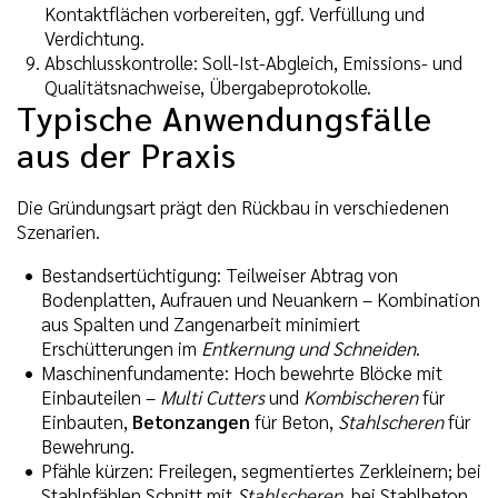
Kontaktflächen vorbereiten, ggf. Verfüllung und
Verdichtung.
Abschlusskontrolle: Soll-Ist-Abgleich, Emissions- und
Qualitätsnachweise, Übergabeprotokolle.
Typische Anwendungsfälle
aus der Praxis
Die Gründungsart prägt den Rückbau in verschiedenen
Szenarien.
Bestandsertüchtigung: Teilweiser Abtrag von
Bodenplatten, Aufrauen und Neuankern – Kombination
aus Spalten und Zangenarbeit minimiert
Erschütterungen im
Entkernung und Schneiden
.
Maschinenfundamente: Hoch bewehrte Blöcke mit
Einbauteilen –
Multi Cutters
und
Kombischeren
für
Einbauten,
Betonzangen
für Beton,
Stahlscheren
für
Bewehrung.
Pfähle kürzen: Freilegen, segmentiertes Zerkleinern; bei
Stahlpfählen Schnitt mit
Stahlscheren
, bei Stahlbeton