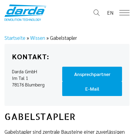
Skip
to
EN
content
Startseite
»
Wissen
»
Gabelstapler
KONTAKT:
Darda GmbH
Ansprechpartner
Im Tal 1
78176 Blumberg
E-Mail
GABELSTAPLER
Gabelstapler sind zentrale Bausteine einer zuverlässigen