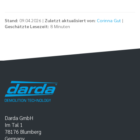
Stand:
09.04.2026 |
Zuletzt aktualisiert von:
Corinna Gut
|
Geschätzte Lesezeit:
8 Minuten
Darda GmbH
Im Tal 1
78176
Blumberg
Germany