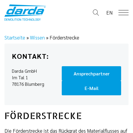
Skip
to
EN
content
Startseite
»
Wissen
»
Förderstrecke
KONTAKT:
Darda GmbH
Ansprechpartner
Im Tal 1
78176 Blumberg
E-Mail
FÖRDERSTRECKE
Die Förderstrecke ist das Rückgrat des Materialflusses auf