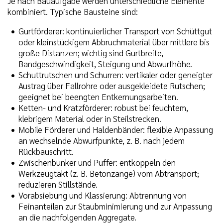
Je nach Bauaufgabe werden unterschiedliche Elemente
kombiniert. Typische Bausteine sind:
Gurtförderer: kontinuierlicher Transport von Schüttgut
oder kleinstückigem Abbruchmaterial über mittlere bis
große Distanzen; wichtig sind Gurtbreite,
Bandgeschwindigkeit, Steigung und Abwurfhöhe.
Schuttrutschen und Schurren: vertikaler oder geneigter
Austrag über Fallrohre oder ausgekleidete Rutschen;
geeignet bei beengten Entkernungsarbeiten.
Ketten- und Kratzförderer: robust bei feuchtem,
klebrigem Material oder in Steilstrecken.
Mobile Förderer und Haldenbänder: flexible Anpassung
an wechselnde Abwurfpunkte, z. B. nach jedem
Rückbauschritt.
Zwischenbunker und Puffer: entkoppeln den
Werkzeugtakt (z. B. Betonzange) vom Abtransport;
reduzieren Stillstände.
Vorabsiebung und Klassierung: Abtrennung von
Feinanteilen zur Staubminimierung und zur Anpassung
an die nachfolgenden Aggregate.