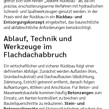
grenzt sich vom reinen „Abkehr-Rückbau“ ab, da oft
präzise, erschütterungsarme
Verfahren mit hydraulischen
Schneid- und Spaltwerkzeugen genutzt werden. In der
Praxis wird der Rückbau in ein
Rückbau- und
Entsorgungskonzept
eingebettet, das baurechtliche
und abfallrechtliche Anforderungen berücksichtigt.
Ablauf, Technik und
Werkzeuge im
Flachdachabbruch
Ein wirtschaftlicher und sicherer Rückbau folgt einer
definierten Abfolge: Zunächst werden Auflasten (Kies,
Gründachsubstrat) und Dachaufbauten (Abdichtung,
Dämmung, Estrich) getrennt entfernt, danach folgen
Aufkantungen, Attiken und Anschlüsse. Für Beton- und
Mauerwerksbauteile kommen häufig
Betonzangen
zum
Einsatz, um Kanten kontrolliert zu brechen und
Bauteilquerschnitte zu reduzieren.
Stein- und
Betonspaltgeräte
mit Steinspaltzylindern erlauben das