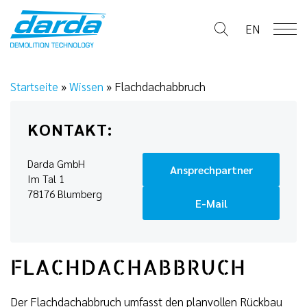
Skip
to
EN
content
Startseite
»
Wissen
»
Flachdachabbruch
KONTAKT:
Darda GmbH
Ansprechpartner
Im Tal 1
78176 Blumberg
E-Mail
FLACHDACHABBRUCH
Der Flachdachabbruch umfasst den planvollen Rückbau