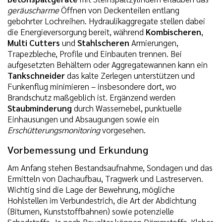
geräuscharme
Öffnen von Deckenteilen entlang
gebohrter Lochreihen. Hydraulikaggregate stellen dabei
die Energieversorgung bereit, während
Kombischeren
,
Multi Cutters
und
Stahlscheren
Armierungen,
Trapezbleche, Profile und Einbauten trennen. Bei
aufgesetzten Behältern oder Aggregatewannen kann ein
Tankschneider
das kalte Zerlegen unterstützen und
Funkenflug minimieren – insbesondere dort, wo
Brandschutz maßgeblich ist. Ergänzend werden
Staubminderung
durch Wassernebel, punktuelle
Einhausungen und Absaugungen sowie ein
Erschütterungsmonitoring
vorgesehen.
Vorbemessung und Erkundung
Am Anfang stehen Bestandsaufnahme, Sondagen und das
Ermitteln von Dachaufbau, Tragwerk und Lastreserven.
Wichtig sind die Lage der Bewehrung, mögliche
Hohlstellen im Verbundestrich, die Art der Abdichtung
(Bitumen, Kunststoffbahnen) sowie potenzielle
Schadstoffe. Je nach Baualter können Dämmstoffe, Kleber