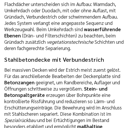
Flachdächer unterscheiden sich im Aufbau: Warmdach,
Umkehrdach oder Duodach, mit oder ohne Auflast, mit
Gründach, Verbundestrich oder schwimmendem Aufbau.
Jedes System verlangt eine angepasste Sequenz und
Werkzeugwahl. Beim Umkehrdach sind
wasserführende
Ebenen
(Drän- und Filterschichten) zu beachten, beim
Gründach zusätzlich
vegetationstechnische
Schichten und
deren fachgerechte Separierung.
Stahlbetondecke mit Verbundestrich
Bei massiven Decken wird der Estrich meist zuerst gelöst.
Für das anschließende Bearbeiten der Deckenplatte sind
Betonzangen
geeignet, um Randbereiche, Auflager und
Öffnungen schrittweise zu vergrößern.
Stein- und
Betonspaltgeräte
erzeugen über Bohrpunkte eine
kontrollierte Rissführung und reduzieren so Lärm- und
Erschütterungseinträge. Die Bewehrung wird im Anschluss
mit Stahlscheren separiert. Diese Kombination ist im
Spezialrückbau
und bei Ertüchtigungen im Bestand
besonders etabliert und ermöglicht
maßhaltige