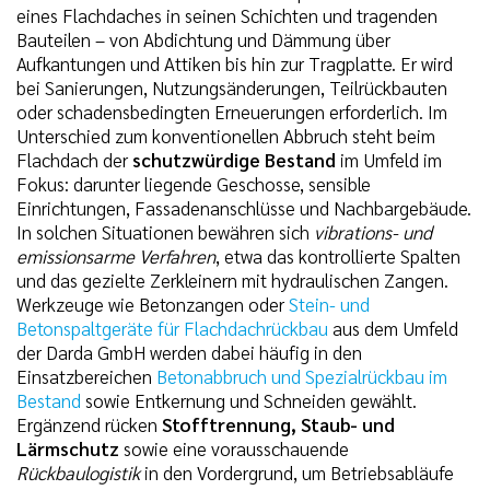
eines Flachdaches in seinen Schichten und tragenden
Bauteilen – von Abdichtung und Dämmung über
Aufkantungen und Attiken bis hin zur Tragplatte. Er wird
bei Sanierungen, Nutzungsänderungen, Teilrückbauten
oder schadensbedingten Erneuerungen erforderlich. Im
Unterschied zum konventionellen Abbruch steht beim
Flachdach der
schutzwürdige Bestand
im Umfeld im
Fokus: darunter liegende Geschosse, sensible
Einrichtungen, Fassadenanschlüsse und Nachbargebäude.
In solchen Situationen bewähren sich
vibrations- und
emissionsarme Verfahren
, etwa das kontrollierte Spalten
und das gezielte Zerkleinern mit hydraulischen Zangen.
Werkzeuge wie Betonzangen oder
Stein- und
Betonspaltgeräte für Flachdachrückbau
aus dem Umfeld
der Darda GmbH werden dabei häufig in den
Einsatzbereichen
Betonabbruch und Spezialrückbau im
Bestand
sowie Entkernung und Schneiden gewählt.
Ergänzend rücken
Stofftrennung, Staub- und
Lärmschutz
sowie eine vorausschauende
Rückbaulogistik
in den Vordergrund, um Betriebsabläufe