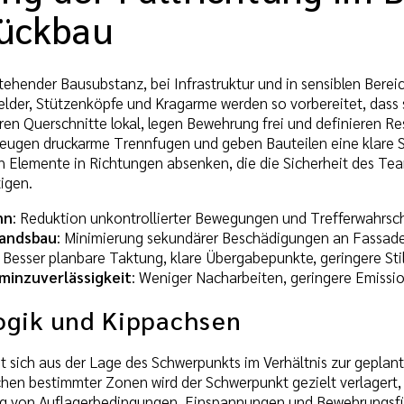
rückbau
hender Bausubstanz, bei Infrastruktur und in sensiblen Bereiche
lder, Stützenköpfe und Kragarme werden so vorbereitet, dass 
ren Querschnitte lokal, legen Bewehrung frei und definieren R
eugen druckarme Trennfugen und geben Bauteilen eine klare So
ch Elemente in Richtungen absenken, die die Sicherheit des 
igen.
nn
: Reduktion unkontrollierter Bewegungen und Trefferwahrsch
tandsbau
: Minimierung sekundärer Beschädigungen an Fassade
: Besser planbare Taktung, klare Übergabepunkte, geringere Sti
minzuverlässigkeit
: Weniger Nacharbeiten, geringere Emissi
ogik und Kippachsen
bt sich aus der Lage des Schwerpunkts im Verhältnis zur gepla
hen bestimmter Zonen wird der Schwerpunkt gezielt verlagert, 
g von Auflagerbedingungen, Einspannungen und Bewehrungsführ