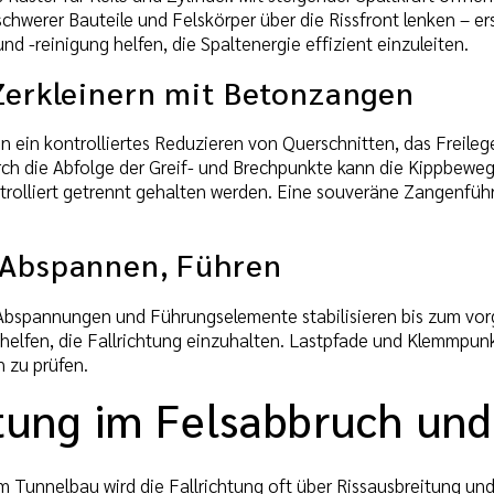
 schwerer Bauteile und Felskörper über die Rissfront lenken –
nd -reinigung helfen, die Spaltenergie effizient einzuleiten.
 Zerkleinern mit Betonzangen
 ein kontrolliertes Reduzieren von Querschnitten, das Freile
rch die Abfolge der Greif- und Brechpunkte kann die Kippbewe
trolliert getrennt gehalten werden. Eine souveräne Zangenführ
 Abspannen, Führen
Abspannungen und Führungselemente stabilisieren bis zum vo
lfen, die Fallrichtung einzuhalten. Lastpfade und Klemmpunkt
 zu prüfen.
htung im Felsabbruch un
m Tunnelbau wird die Fallrichtung oft über Rissausbreitung un