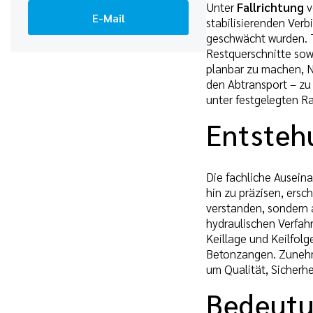
Unter
Fallrichtung
v
E-Mail
stabilisierenden Verb
geschwächt wurden. T
Restquerschnitte sow
planbar zu machen, N
den Abtransport – zu 
unter festgelegten 
Entstehu
Die fachliche Ausein
hin zu präzisen, ersc
verstanden, sondern 
hydraulischen Verfahr
Keillage und Keilfolg
Betonzangen. Zunehme
um Qualität, Sicherh
Bedeutu