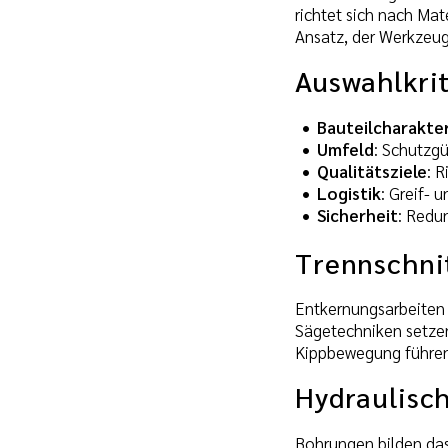
richtet sich nach Ma
Ansatz, der Werkzeu
Auswahlkrit
Bauteilcharakter
Umfeld
: Schutzg
Qualitätsziele
: R
Logistik
: Greif- 
Sicherheit
: Redu
Trennschni
Entkernungsarbeiten 
Sägetechniken setzen 
Kippbewegung führen 
Hydraulisch
Bohrungen bilden das 