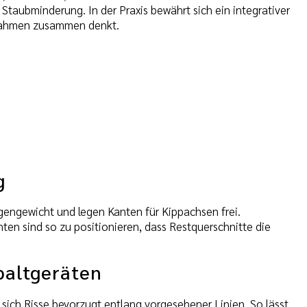
taubminderung. In der Praxis bewährt sich ein integrativer
ßnahmen zusammen denkt.
g
gengewicht und legen Kanten für Kippachsen frei.
ten sind so zu positionieren, dass Restquerschnitte die
paltgeräten
 sich Risse bevorzugt entlang vorgesehener Linien. So lässt