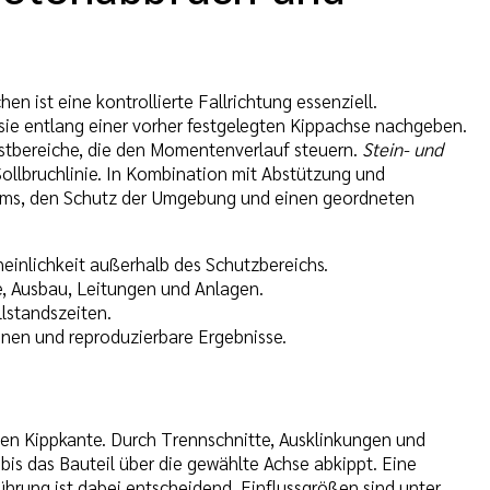
n ist eine kontrollierte Fallrichtung essenziell.
sie entlang einer vorher festgelegten Kippachse nachgeben.
estbereiche, die den Momentenverlauf steuern.
Stein- und
llbruchlinie. In Kombination mit Abstützung und
Teams, den Schutz der Umgebung und einen geordneten
einlichkeit außerhalb des Schutzbereichs.
, Ausbau, Leitungen und Anlagen.
llstandszeiten.
onen und reproduzierbare Ergebnisse.
nten Kippkante. Durch Trennschnitte, Ausklinkungen und
bis das Bauteil über die gewählte Achse abkippt. Eine
ung ist dabei entscheidend. Einflussgrößen sind unter