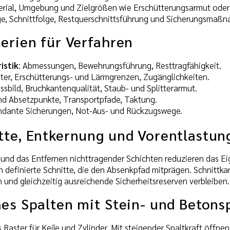
terial, Umgebung und Zielgrößen wie Erschütterungsarmut oder S
ge, Schnittfolge, Restquerschnittsführung und Sicherungsma
erien für Verfahren
istik
: Abmessungen, Bewehrungsführung, Resttragfähigkeit.
üter, Erschütterungs- und Lärmgrenzen, Zugänglichkeiten.
issbild, Bruchkantenqualität, Staub- und Splitterarmut.
und Absetzpunkte, Transportpfade, Taktung.
ndante Sicherungen, Not-Aus- und Rückzugswege.
tte, Entkernung und Vorentlastun
und das Entfernen nichttragender Schichten reduzieren das Ei
definierte Schnitte, die den Absenkpfad mitprägen. Schnittkan
und gleichzeitig ausreichende Sicherheitsreserven verbleiben.
es Spalten mit Stein- und Betons
Raster für Keile und Zylinder. Mit steigender Spaltkraft öffnen