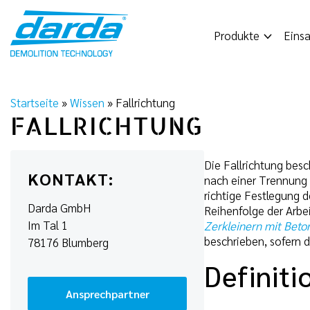
Skip
to
Produkte
Einsa
content
Startseite
»
Wissen
»
Fallrichtung
FALLRICHTUNG
Die Fallrichtung besc
KONTAKT:
nach einer Trennung 
richtige Festlegung d
Darda GmbH
Reihenfolge der Arbe
Im Tal 1
Zerkleinern mit Bet
beschrieben, sofern d
78176 Blumberg
Definiti
Ansprechpartner