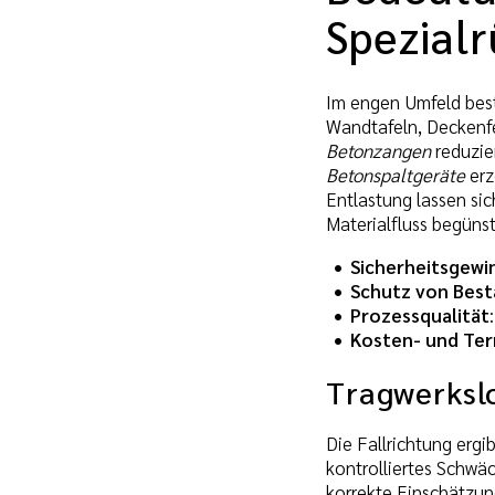
Spezial
Im engen Umfeld beste
Wandtafeln, Deckenfe
Betonzangen
reduzie
Betonspaltgeräte
erz
Entlastung lassen si
Materialfluss begünst
Sicherheitsgewi
Schutz von Bes
Prozessqualität
Kosten- und Ter
Tragwerksl
Die Fallrichtung ergi
kontrolliertes Schwäc
korrekte Einschätzun