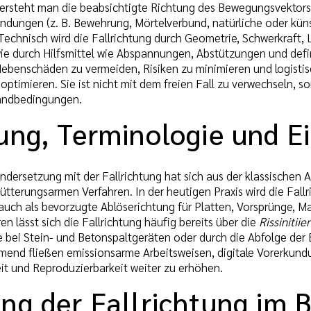
ersteht man die beabsichtigte Richtung des Bewegungsvektors e
indungen (z. B. Bewehrung, Mörtelverbund, natürliche oder kün
echnisch wird die Fallrichtung durch Geometrie, Schwerkraft, L
ie durch Hilfsmittel wie Abspannungen, Abstützungen und defini
ebenschäden zu vermeiden, Risiken zu minimieren und logistis
optimieren. Sie ist nicht mit dem freien Fall zu verwechseln, 
Randbedingungen.
ng, Terminologie und Ei
andersetzung mit der Fallrichtung hat sich aus der klassische
hütterungsarmen Verfahren. In der heutigen Praxis wird die Fall
auch als bevorzugte Ablöserichtung für Platten, Vorsprünge, M
en lässt sich die Fallrichtung häufig bereits über die
Rissinitiie
e bei Stein- und Betonspaltgeräten oder durch die Abfolge der
nd fließen emissionsarme Arbeitsweisen, digitale Vorerkundu
eit und Reproduzierbarkeit weiter zu erhöhen.
ng der Fallrichtung im 