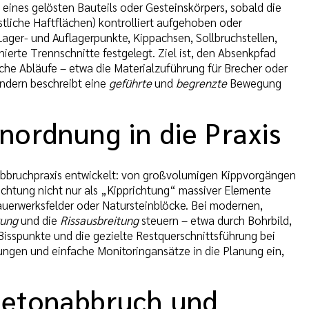
ines gelösten Bauteils oder Gesteinskörpers, sobald die
stliche Haftflächen) kontrolliert aufgehoben oder
ager- und Auflagerpunkte, Kippachsen, Sollbruchstellen,
erte Trennschnitte festgelegt. Ziel ist, den Absenkpfad
che Abläufe – etwa die Materialzuführung für Brecher oder
sondern beschreibt eine
geführte
und
begrenzte
Bewegung
nordnung in die Praxis
n Abbruchpraxis entwickelt: von großvolumigen Kippvorgängen
richtung nicht nur als „Kipprichtung“ massiver Elemente
auerwerksfelder oder Natursteinblöcke. Bei modernen,
rung
und die
Rissausbreitung
steuern – etwa durch Bohrbild,
 Bisspunkte und die gezielte Restquerschnittsführung bei
ngen und einfache Monitoringansätze in die Planung ein,
Betonabbruch und