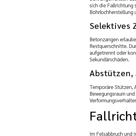
sich die Fallrichtung
Bohrlochherstellung u
Selektives
Betonzangen erlauben
Restquerschnitte. Du
aufgetrennt oder kon
Sekundärschäden.
Abstützen,
Temporäre Stützen, 
Bewegungsraum und he
Verformungsverhalten
Fallric
Im Felsabbruch und i