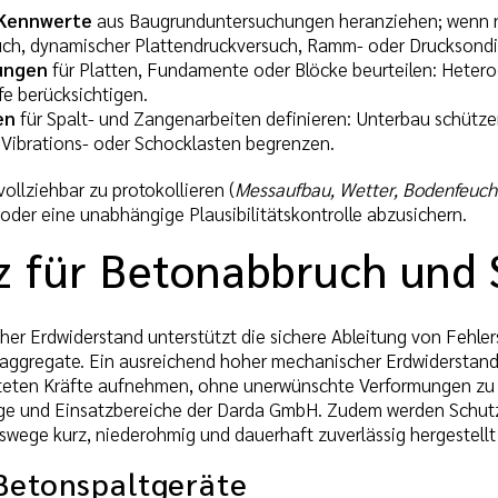
 Kennwerte
aus Baugrunduntersuchungen heranziehen; wenn nic
uch, dynamischer Plattendruckversuch, Ramm- oder Drucksondi
ungen
für Platten, Fundamente oder Blöcke beurteilen: Heterog
e berücksichtigen.
en
für Spalt- und Zangenarbeiten definieren: Unterbau schütz
Vibrations- oder Schocklasten begrenzen.
ollziehbar zu protokollieren (
Messaufbau, Wetter, Bodenfeuch
oder eine unabhängige Plausibilitätskontrolle abzusichern.
z für Betonabbruch und 
scher Erdwiderstand unterstützt die sichere Ableitung von Fehl
ikaggregate. Ein ausreichend hoher mechanischer Erdwiderstand
teten Kräfte aufnehmen, ohne unerwünschte Verformungen zu 
ge und Einsatzbereiche der Darda GmbH. Zudem werden Schu
swege kurz, niederohmig und dauerhaft zuverlässig hergestellt 
 Betonspaltgeräte