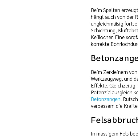
Beim Spalten erzeugt
hängt auch von der R
ungleichmäßig fortset
Schichtung, Kluftabs
Keillöcher. Eine sorg
korrekte Bohrlochdur
Betonzang
Beim Zerkleinern von
Werkzeugweg, und der
Effekte. Gleichzeitig
Potenzialausgleich ko
Betonzangen
. Rutsc
verbessern die Krafte
Felsabbruc
In massigem Fels bee