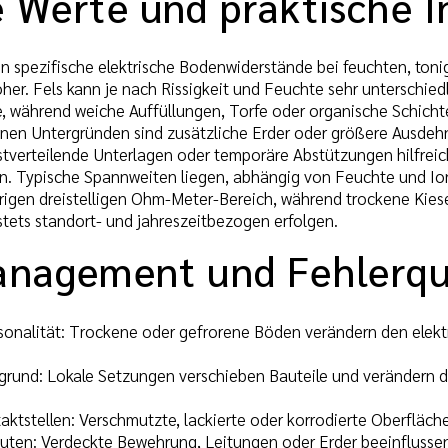
e Werte und praktische I
gen spezifische elektrische Bodenwiderstände bei feuchten, ton
her. Fels kann je nach Rissigkeit und Feuchte sehr unterschiedl
, während weiche Auffüllungen, Torfe oder organische Schichte
en Untergründen sind zusätzliche Erder oder größere Ausdeh
stverteilende Unterlagen oder temporäre Abstützungen hilfrei
n. Typische Spannweiten liegen, abhängig von Feuchte und Io
drigen dreistelligen Ohm-Meter-Bereich, während trockene Kiese
 stets standort- und jahreszeitbezogen erfolgen.
anagement und Fehlerqu
sonalität: Trockene oder gefrorene Böden verändern den ele
und: Lokale Setzungen verschieben Bauteile und verändern di
ktstellen: Verschmutzte, lackierte oder korrodierte Oberflä
ten: Verdeckte Bewehrung, Leitungen oder Erder beeinflusse