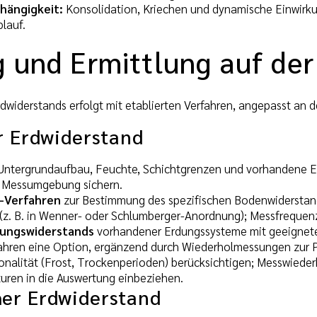
hängigkeit:
Konsolidation, Kriechen und dynamische Einwirku
lauf.
 und Ermittlung auf der
dwiderstands erfolgt mit etablierten Verfahren, angepasst an d
r Erdwiderstand
ntergrundaufbau, Feuchte, Schichtgrenzen und vorhandene Er
d Messumgebung sichern.
n-Verfahren
zur Bestimmung des spezifischen Bodenwiderstan
e (z. B. in Wenner- oder Schlumberger-Anordnung); Messfreque
dungswiderstands
vorhandener Erdungssysteme mit geeignete
hren eine Option, ergänzend durch Wiederholmessungen zur Pla
onalität (Frost, Trockenperioden) berücksichtigen; Messwieder
turen in die Auswertung einbeziehen.
er Erdwiderstand