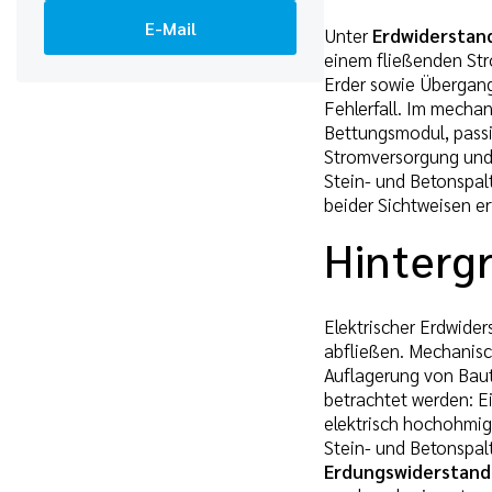
E-Mail
Unter
Erdwiderstan
einem fließenden St
Erder sowie Übergang
Fehlerfall. Im mecha
Bettungsmodul, passi
Stromversorgung und 
Stein- und Betonspal
beider Sichtweisen er
Hinterg
Elektrischer Erdwide
abfließen. Mechanisc
Auflagerung von Baut
betrachtet werden: Ei
elektrisch hochohmig
Stein- und Betonspal
Erdungswiderstand