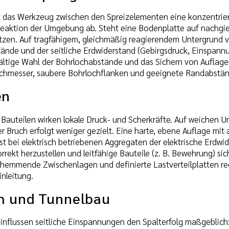
 das Werkzeug zwischen den Spreizelementen eine konzentriert
eaktion der Umgebung ab. Steht eine Bodenplatte auf nachgie
zen. Auf tragfähigem, gleichmäßig reagierendem Untergrund verl
tände und der seitliche Erdwiderstand (Gebirgsdruck, Einspannu
fältige Wahl der Bohrlochabstände und das Sichern von Auflage
chmesser, saubere Bohrlochflanken und geeignete Randabstände
en
 Bauteilen wirken lokale Druck- und Scherkräfte. Auf weichen U
 Bruch erfolgt weniger gezielt. Eine harte, ebene Auflage mi
 ist bei elektrisch betriebenen Aggregaten der elektrische Erd
rrekt herzustellen und leitfähige Bauteile (z. B. Bewehrung) si
hhemmende Zwischenlagen und definierte Lastverteilplatten re
inleitung.
h und Tunnelbau
influssen seitliche Einspannungen den Spalterfolg maßgeblich: 