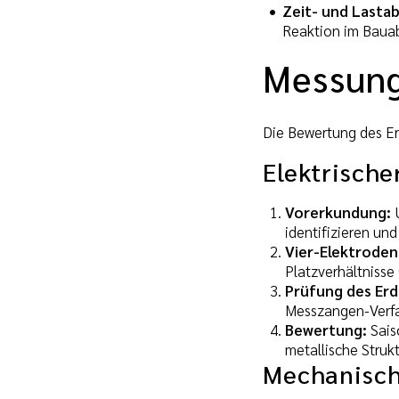
Zeit- und Lastab
Reaktion im Bauab
Messung
Die Bewertung des Er
Elektrische
Vorerkundung:
U
identifizieren un
Vier-Elektrode
Platzverhältniss
Prüfung des Er
Messzangen-Verfa
Bewertung:
Sais
metallische Struk
Mechanisch