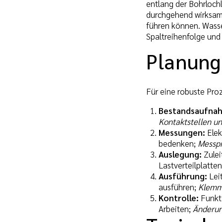
entlang der Bohrlochl
durchgehend wirksame
führen können. Wasse
Spaltreihenfolge und
Planung
Für eine robuste Pro
Bestandsaufna
Kontaktstellen u
Messungen:
Elek
bedenken;
Messpr
Auslegung:
Zulei
Lastverteilplatten
Ausführung:
Leit
ausführen;
Klemm
Kontrolle:
Funkti
Arbeiten;
Änderun