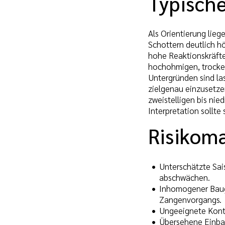
Typisch
Als Orientierung lie
Schottern deutlich hö
hohe Reaktionskräfte
hochohmigen, trocken
Untergründen sind la
zielgenau einzusetze
zweistelligen bis nie
Interpretation sollte
Risikom
Unterschätzte Sai
abschwächen.
Inhomogener Baugr
Zangenvorgangs.
Ungeeignete Konta
Übersehene Einbau