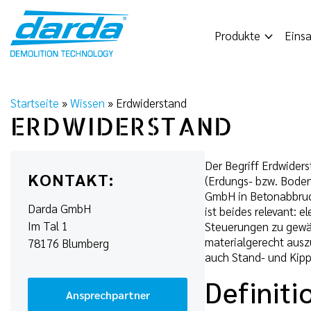
Skip
to
Produkte
Einsa
content
Startseite
»
Wissen
»
Erdwiderstand
ERDWIDERSTAND
Der Begriff Erdwider
KONTAKT:
(Erdungs- bzw. Boden
GmbH in Betonabbruc
Darda GmbH
ist beides relevant: 
Im Tal 1
Steuerungen zu gewäh
materialgerecht aus
78176 Blumberg
auch Stand- und Kipp
Definit
Ansprechpartner