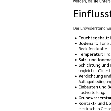
werden, da sie unter
Einflus
Der Erdwiderstand wi
Feuchtegehalt:
H
Bodenart:
Tone u
Reaktionskräfte.
Temperatur:
Fros
Salz- und Ionena
Schichtung und 
ungleichmäßiger 
Verdichtung und
Auflagerbedingun
Einbauten und 
Lastverteilung.
Grundwassersta
Kontakt- und Ü
elektrischen Ges