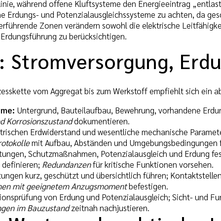
inie, während offene Kluftsysteme den Energieeintrag „entlaste
 Erdungs- und Potenzialausgleichssysteme zu achten, da gesc
rführende Zonen verändern sowohl die elektrische Leitfähigkei
 Erdungsführung zu berücksichtigen.
: Stromversorgung, Erdu
zesskette vom Aggregat bis zum Werkstoff empfiehlt sich ein 
hme:
Untergrund, Bauteilaufbau, Bewehrung, vorhandene Erdung
nd Korrosionszustand
dokumentieren.
trischen Erdwiderstand und wesentliche mechanische Parameter
otokolle
mit Aufbau, Abständen und Umgebungsbedingungen f
tungen, Schutzmaßnahmen, Potenzialausgleich und Erdung fes
 definieren;
Redundanzen
für kritische Funktionen vorsehen.
ungen kurz, geschützt und übersichtlich führen; Kontaktstell
en mit geeignetem Anzugsmoment
befestigen.
onsprüfung von Erdung und Potenzialausgleich; Sicht- und Fu
gen im Bauzustand
zeitnah nachjustieren.