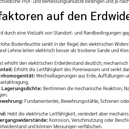
schiedliche Prüf- und Bemessungsansätze bedingen und je nach 
sfaktoren auf den Erdwid
rd durch eine Vielzahl von Standort- und Randbedingungen gep
ohe Bodenfeuchte senkt in der Regel den elektrischen Widerst
nd Lehme leiten elektrisch besser als trockene Sande und Kies
t erhöht den elektrischen Erdwiderstand deutlich; mechanisch k
nteil:
Erhöht die Leitfähigkeit des Porenwassers und senkt da
Inhomogenität:
Wechsellagerungen aus Erde, Auffüllungen un
Lastabtragung.
 Lagerungsdichte:
Bestimmen die mechanische Reaktion; Nac
gen.
Bewehrung:
Fundamenterder, Bewehrungsstähle, Schienen oder
nd:
Hebt die elektrische Leitfähigkeit, verändert aber mecha
bergangswiderstände:
Korrosion, Verschmutzung oder Besch
amtwiderstand und können Messungen verfälschen.