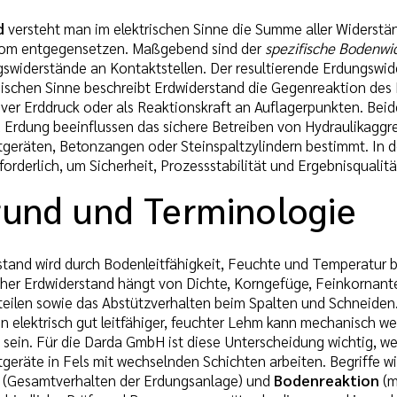
d
versteht man im elektrischen Sinne die Summe aller Widerst
rom entgegensetzen. Maßgebend sind der
spezifische Bodenwi
swiderstände an Kontaktstellen. Der resultierende Erdungswid
nischen Sinne beschreibt Erdwiderstand die Gegenreaktion des
ver Erddruck oder als Reaktionskraft an Auflagerpunkten. Bei
Erdung beeinflussen das sichere Betreiben von Hydraulikaggr
tgeräten, Betonzangen oder Steinspaltzylindern bestimmt. In d
forderlich, um Sicherheit, Prozessstabilität und Ergebnisqualitä
rund und Terminologie
rstand wird durch Bodenleitfähigkeit, Feuchte und Temperatur 
her Erdwiderstand hängt von Dichte, Korngefüge, Feinkornante
eilen sowie das Abstützverhalten beim Spalten und Schneiden.
n elektrisch gut leitfähiger, feuchter Lehm kann mechanisch we
 sein. Für die Darda GmbH ist diese Unterscheidung wichtig,
tgeräte in Fels mit wechselnden Schichten arbeiten. Begriffe w
(Gesamtverhalten der Erdungsanlage) und
Bodenreaktion
(m