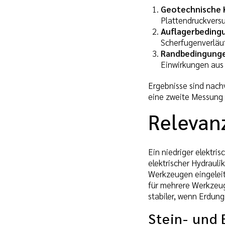
Geotechnische
Plattendruckvers
Auflagerbeding
Scherfugenverläuf
Randbedingung
Einwirkungen aus 
Ergebnisse sind nachv
eine zweite Messung 
Relevan
Ein niedriger elektri
elektrischer Hydraul
Werkzeugen eingelei
für mehrere Werkzeu
stabiler, wenn Erdung
Stein- und