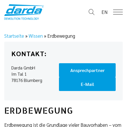
Skip
to
EN
content
Startseite
»
Wissen
»
Erdbewegung
KONTAKT:
Darda GmbH
Ansprechpartner
Im Tal 1
78176 Blumberg
E-Mail
ERDBEWEGUNG
Erdbewegung ist die Grundlage vieler Bauvorhaben – vom