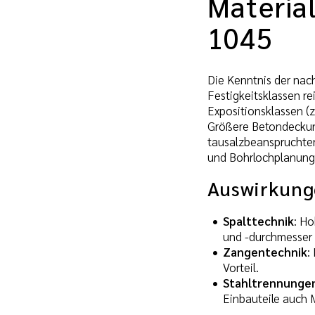
Materia
1045
Die Kenntnis der nac
Festigkeitsklassen r
Expositionsklassen (
Größere Betondeckung
tausalzbeanspruchten
und Bohrlochplanung 
Auswirkung
Spalttechnik
: Ho
und -durchmesser 
Zangentechnik
:
Vorteil.
Stahltrennunge
Einbauteile auch M