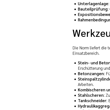
Unterlagenlage
Bauteilprüfung
:
Expositionsbew
Rahmenbedingu
Werkzeu
Die Norm liefert die
Einsatzbereich.
Stein- und Beto
Erschütterung und 
Betonzangen
: F
Steinspaltzylind
Arbeiten.
Kombischeren un
Stahlscheren
: Z
Tankschneider
:
Hydraulikaggreg