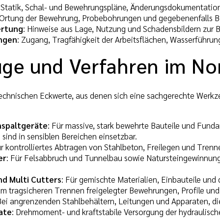
: Statik, Schal- und Bewehrungspläne, Änderungsdokumentatio
 Ortung der Bewehrung, Probebohrungen und gegebenenfalls B
ertung
: Hinweise aus Lage, Nutzung und Schadensbildern zur 
ngen
: Zugang, Tragfähigkeit der Arbeitsflächen, Wasserführun
ge und Verfahren im N
 technischen Eckwerte, aus denen sich eine sachgerechte Werk
nspaltgeräte
: Für massive, stark bewehrte Bauteile und Fund
sind in sensiblen Bereichen einsetzbar.
ür kontrolliertes Abtragen von Stahlbeton, Freilegen und Tren
er
: Für Felsabbruch und Tunnelbau sowie Natursteingewinnun
d Multi Cutters
: Für gemischte Materialien, Einbauteile un
um tragsicheren Trennen freigelegter Bewehrungen, Profile und
 Bei angrenzenden Stahlbehältern, Leitungen und Apparaten, d
ate
: Drehmoment- und kraftstabile Versorgung der hydraulisc