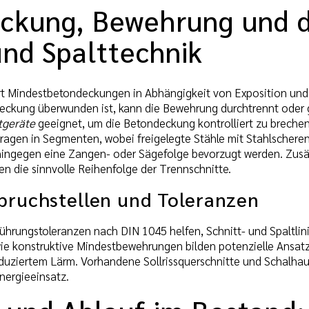
ckung, Bewehrung und de
und Spalttechnik
rt Mindestbetondeckungen in Abhängigkeit von Exposition und Ba
deckung überwunden ist, kann die Bewehrung durchtrennt oder
tgeräte
geeignet, um die Betondeckung kontrolliert zu breche
ragen in Segmenten, wobei freigelegte Stähle mit Stahlschere
ingegen eine Zangen- oder Sägefolge bevorzugt werden. Zusä
 die sinnvolle Reihenfolge der Trennschnitte.
lbruchstellen und Toleranzen
ührungstoleranzen nach DIN 1045 helfen, Schnitt- und Spaltlin
ie konstruktive Mindestbewehrungen bilden potenzielle Ansatz
duziertem Lärm. Vorhandene Sollrissquerschnitte und Schalhaut
nergieeinsatz.