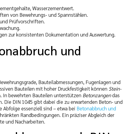
stzementgehalte, Wasserzementwert.
chaften von Bewehrungs- und Spannstählen.
und Prüfvorschriften.
rwachung.
ngen zur konsistenten Dokumentation und Auswertung.
tonabbruch und
 Bewehrungsgrade, Bauteilabmessungen, Fugenlagen und
assiven Bauteilen mit hoher Druckfestigkeit können
Stein-
. In bewehrten Bauteilen unterstützen
Betonzangen
das
n. Die DIN 1045 gibt dabei die zu erwartenden Beton- und
 Abfolge essenziell sind – etwa bei
Betonabbruch und
chränkten Randbedingungen. Ein präziser Abgleich der
te und Nacharbeiten.