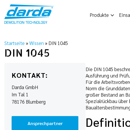
Skip
to
Produkte
Einsa
content
Startseite
»
Wissen
»
DIN 1045
DIN 1045
Die DIN 1045 beschre
KONTAKT:
Ausführung und Prüfu
Für die Arbeitsvorbe
Darda GmbH
Norm die Grunddaten:
Im Tal 1
großer Bestand an Ba
Spezialrückbau über 
78176 Blumberg
Baualtersbestimmung 
Definit
Ansprechpartner