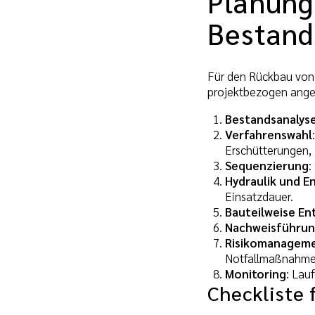
Planung
Bestand
Für den Rückbau von 
projektbezogen ange
Bestandsanalys
Verfahrenswahl
Erschütterungen, 
Sequenzierung
:
Hydraulik und E
Einsatzdauer.
Bauteilweise E
Nachweisführu
Risikomanagem
Notfallmaßnahme
Monitoring
: Lau
Checkliste 