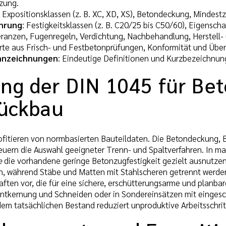
zung.
: Expositionsklassen (z. B. XC, XD, XS), Betondeckung, Minde
hrung
: Festigkeitsklassen (z. B. C20/25 bis C50/60), Eigens
eranzen, Fugenregeln, Verdichtung, Nachbehandlung, Herstell- 
rte aus Frisch- und Festbetonprüfungen, Konformität und Übe
ennzeichnungen
: Eindeutige Definitionen und Kurzbezeichnu
ng der DIN 1045 für Be
rückbau
fitieren von normbasierten Bauteildaten. Die Betondeckung,
teuern die Auswahl geeigneter Trenn- und Spaltverfahren. In m
e
die vorhandene geringe Betonzugfestigkeit gezielt ausnutzen
en, während Stäbe und Matten mit Stahlscheren getrennt werde
ten vor, die für eine sichere, erschütterungsarme und planbare
 Entkernung und Schneiden oder in Sondereinsätzen mit einges
 tatsächlichen Bestand reduziert unproduktive Arbeitsschrit