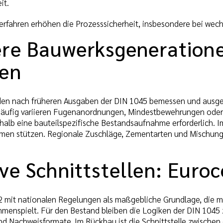
it.
rfahren erhöhen die Prozesssicherheit, insbesondere bei wec
re Bauwerksgeneratione
en
en nach früheren Ausgaben der DIN 1045 bemessen und ausgef
äufig variieren Fugenanordnungen, Mindestbewehrungen oder T
shalb eine bauteilspezifische Bestandsaufnahme erforderlich. 
men stützen. Regionale Zuschläge, Zementarten und Mischungs
ve Schnittstellen: Euro
2 mit nationalen Regelungen als maßgebliche Grundlage, die m
nspielt. Für den Bestand bleiben die Logiken der DIN 1045 z
 Nachweisformate. Im Rückbau ist die Schnittstelle zwischen 