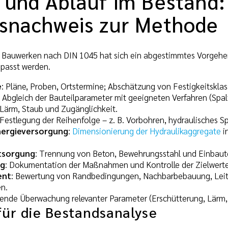
 und Ablauf im Bestand
snachweis zur Methode
Bauwerken nach DIN 1045 hat sich ein abgestimmtes Vorgehen 
passt werden.
e
: Pläne, Proben, Ortstermine; Abschätzung von Festigkeitskl
: Abgleich der Bauteilparameter mit geeigneten Verfahren (Spa
Lärm, Staub und Zugänglichkeit.
 Festlegung der Reihenfolge – z. B. Vorbohren, hydraulisches 
nergieversorgung
:
Dimensionierung der Hydraulikaggregate
i
ntsorgung
: Trennung von Beton, Bewehrungsstahl und Einbautei
ng
: Dokumentation der Maßnahmen und Kontrolle der Zielwerte 
ent
: Bewertung von Randbedingungen, Nachbarbebauung, Leitu
n.
fende Überwachung relevanter Parameter (Erschütterung, Lärm, 
für die Bestandsanalyse