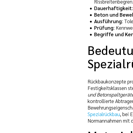
Rissbreitenbegren
Dauerhaftigkeit
Beton und Bewe
Ausführung
: Tol
Prüfung
: Kennwe
Begriffe und K
Bedeutu
Spezial
Rückbaukonzepte pro
Festigkeitsklassen s
und Betonspaltgerät
kontrollierte Abtrag
Bewehrungseigenschaf
Spezialrückbau
, bei
Normannahmen mit dem