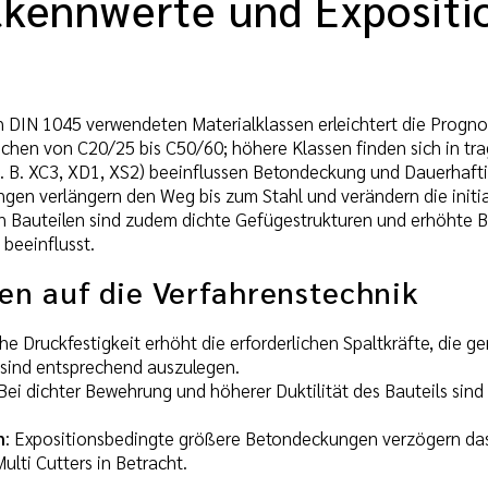
lkennwerte und Expositi
h DIN 1045 verwendeten Materialklassen erleichtert die Progno
eichen von C20/25 bis C50/60; höhere Klassen finden sich in tr
z. B. XC3, XD1, XS2) beeinflussen Betondeckung und Dauerhafti
en verlängern den Weg bis zum Stahl und verändern die initiale
 Bauteilen sind zudem dichte Gefügestrukturen und erhöhte 
beeinflusst.
en auf die Verfahrenstechnik
he Druckfestigkeit erhöht die erforderlichen Spaltkräfte, die g
sind entsprechend auszulegen.
 Bei dichter Bewehrung und höherer Duktilität des Bauteils sin
n
: Expositionsbedingte größere Betondeckungen verzögern das
ulti Cutters in Betracht.