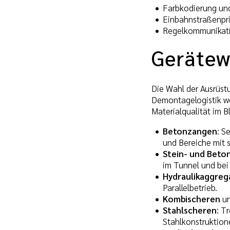
Farbkodierung und
Einbahnstraßenpri
Regelkommunikati
Gerätew
Die Wahl der Ausrüst
Demontagelogistik we
Materialqualität im Bl
Betonzangen
: S
und Bereiche mit 
Stein- und Beto
im Tunnel und bei
Hydraulikaggreg
Parallelbetrieb.
Kombischeren
u
Stahlscheren
: T
Stahlkonstruktion