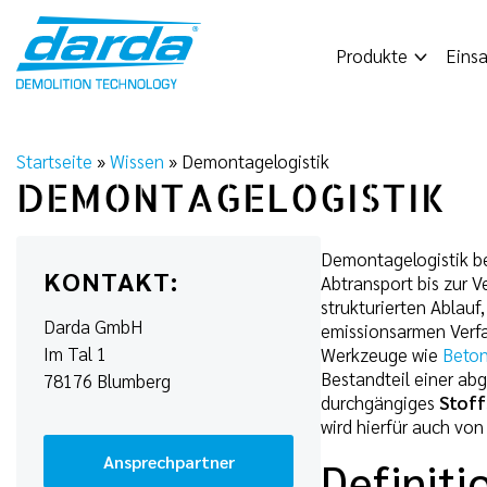
Skip
to
Produkte
Einsa
content
Startseite
»
Wissen
»
Demontagelogistik
DEMONTAGELOGISTIK
Demontagelogistik be
KONTAKT:
Abtransport bis zur 
strukturierten Ablauf
Darda GmbH
emissionsarmen Verfa
Im Tal 1
Werkzeuge wie
Beton
Bestandteil einer abg
78176 Blumberg
durchgängiges
Stof
wird hierfür auch vo
Ansprechpartner
Definit