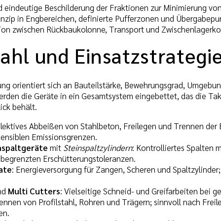
 eindeutige Beschilderung der Fraktionen zur Minimierung vo
nzip in Engbereichen, definierte Pufferzonen und Übergabepu
on zwischen Rückbaukolonne, Transport und Zwischenlagerko
ahl und Einsatzstrategi
ung orientiert sich an Bauteilstärke, Bewehrungsgrad, Umgebun
rden die Geräte in ein Gesamtsystem eingebettet, das die Tak
ick behält.
elektives Abbeißen von Stahlbeton, Freilegen und Trennen de
sensiblen Emissionsgrenzen.
nspaltgeräte
mit
Steinspaltzylindern
: Kontrolliertes Spalten 
 begrenzten Erschütterungstoleranzen.
ate
: Energieversorgung für Zangen, Scheren und Spaltzylinder
nd
Multi Cutters
: Vielseitige Schneid- und Greifarbeiten bei 
rennen von Profilstahl, Rohren und Trägern; sinnvoll nach Fr
en.