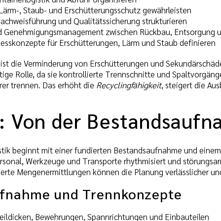
, Lärm-, Staub- und Erschütterungsschutz gewährleisten
chweisführung und Qualitätssicherung strukturieren
und Genehmigungsmanagement zwischen Rückbau, Entsorgung 
esskonzepte für Erschütterungen, Lärm und Staub definieren
l ist die Verminderung von Erschütterungen und Sekundärschä
htige Rolle, da sie kontrollierte Trennschnitte und Spaltvorgä
rer trennen. Das erhöht die
Recyclingfähigkeit
, steigert die A
: Von der Bestandsaufna
ik beginnt mit einer fundierten Bestandsaufnahme und einem 
Personal, Werkzeuge und Transporte rhythmisiert und störun
erte Mengenermittlungen können die Planung verlässlicher und
ufnahme und Trennkonzepte
eildicken, Bewehrungen, Spannrichtungen und Einbauteilen