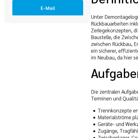
E-Mail
Unter Demontagelogi
Rückbauarbeiten inkl
Zerlegekonzepten, di
Baustelle, die Zwisc
zwischen Rückbau, En
ein sicherer, effizie
im Neubau, da hier s
Aufgabe
Die zentralen Aufgabe
Terminen und Qualitä
Trennkonzepte ent
Materialströme pla
Geräte- und Werk
Zugänge, Tragfähi
Zwischenlager, Co