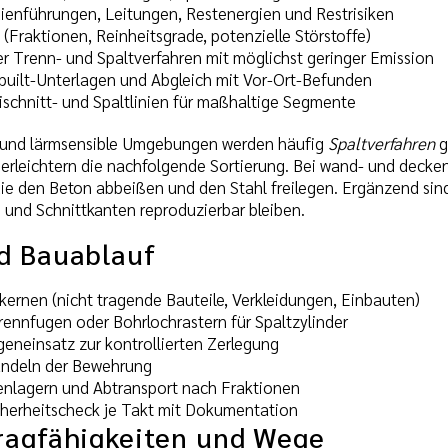
ienführungen, Leitungen, Restenergien und Restrisiken
(Fraktionen, Reinheitsgrade, potenzielle Störstoffe)
r Trenn- und Spaltverfahren mit möglichst geringer Emission
-built-Unterlagen und Abgleich mit Vor-Ort-Befunden
ischnitt- und Spaltlinien für maßhaltige Segmente
e und lärmsensible Umgebungen werden häufig
Spaltverfahren
g
erleichtern die nachfolgende Sortierung. Bei wand- und deck
die den Beton abbeißen und den Stahl freilegen. Ergänzend sind
 und Schnittkanten reproduzierbar bleiben.
d Bauablauf
kernen (nicht tragende Bauteile, Verkleidungen, Einbauten)
rennfugen oder Bohrlochrastern für Spaltzylinder
eneinsatz zur kontrollierten Zerlegung
ndeln der Bewehrung
enlagern und Abtransport nach Fraktionen
cherheitscheck je Takt mit Dokumentation
ragfähigkeiten und Wege