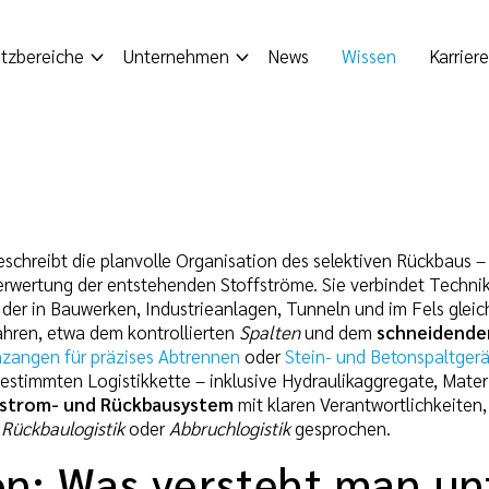
tzbereiche
Unternehmen
News
Wissen
Karriere
schreibt die planvolle Organisation des selektiven Rückbaus –
Verwertung der entstehenden Stoffströme. Sie verbindet Techni
, der in Bauwerken, Industrieanlagen, Tunneln und im Fels glei
hren, etwa dem kontrollierten
Spalten
und dem
schneidende
zangen für präzises Abtrennen
oder
Stein- und Betonspaltger
estimmten Logistikkette – inklusive Hydraulikaggregate, Mater
fstrom- und Rückbausystem
mit klaren Verantwortlichkeiten
n
Rückbaulogistik
oder
Abbruchlogistik
gesprochen.
ion: Was versteht man u