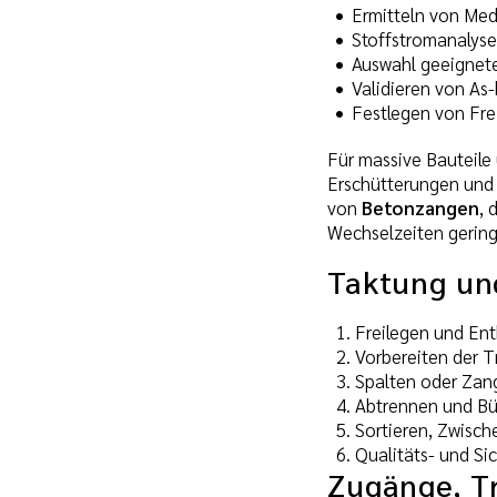
Ermitteln von Med
Stoffstromanalyse 
Auswahl geeignete
Validieren von As
Festlegen von Fre
Für massive Bauteil
Erschütterungen und 
von
Betonzangen
, 
Wechselzeiten gering
Taktung un
Freilegen und Ent
Vorbereiten der T
Spalten oder Zang
Abtrennen und Bü
Sortieren, Zwisch
Qualitäts- und Si
Zugänge, T