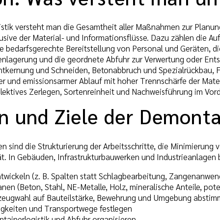
stik versteht man die Gesamtheit aller Maßnahmen zur Planu
usive der Material- und Informationsflüsse. Dazu zählen die A
e bedarfsgerechte Bereitstellung von Personal und Geräten, die
henlagerung und die geordnete Abfuhr zur Verwertung oder Ents
tkernung und Schneiden, Betonabbruch und Spezialrückbau, Fe
nter und emissionsarmer Ablauf mit hoher Trennschärfe der Mate
elektives Zerlegen, Sortenreinheit und Nachweisführung im Vor
n und Ziele der Demonta
n sind die Strukturierung der Arbeitsschritte, die Minimierung
t. In Gebäuden, Infrastrukturbauwerken und Industrieanlagen 
wickeln (z. B. Spalten statt Schlagbearbeitung, Zangenanwend
nen (Beton, Stahl, NE-Metalle, Holz, mineralische Anteile, poten
zeugwahl auf Bauteilstärke, Bewehrung und Umgebung absti
gkeiten und Transportwege festlegen
ntainerlogistik und Abfuhr organisieren