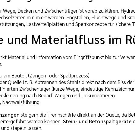
 Wege, Decken und Zwischenträger ist vorab zu klären. Hydraul
chselzeiten minimiert werden. Engstellen, Fluchtwege und Kran
tützungen, Lastverteilplatten und Sperrkonzepte für sichere 
e und Materialfluss im 
nkt Material und Information vom Eingriffspunkt bis zur Verwer
n.
u am Bauteil (Zangen- oder Spaltprozess)
 der Quelle (z. B. Abtrennen des Stahls direkt nach dem Biss de
finierten Zwischenlager (kurze Wege, eindeutige Kennzeichnu
Zerkleinerung nach Bedarf, Wiegen und Dokumentieren
r, Nachweisführung
nzangen
steigern die Trennschärfe direkt an der Quelle, da B
weitergeführt werden können.
Stein- und Betonspaltgeräte
e
 und stapeln lassen.