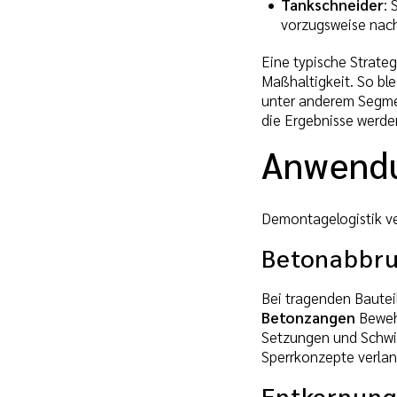
Tankschneider
: 
vorzugsweise nach
Eine typische Strate
Maßhaltigkeit. So ble
unter anderem Segme
die Ergebnisse werde
Anwendu
Demontagelogistik ve
Betonabbru
Bei tragenden Bauteil
Betonzangen
Bewehr
Setzungen und Schwin
Sperrkonzepte verlan
Entkernung