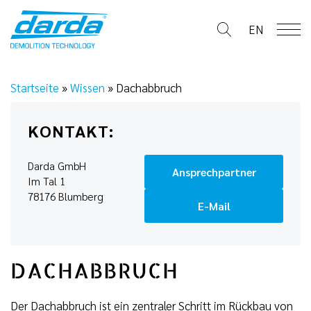
Skip
to
EN
content
Startseite
»
Wissen
»
Dachabbruch
KONTAKT:
Darda GmbH
Ansprechpartner
Im Tal 1
78176 Blumberg
E-Mail
DACHABBRUCH
Der Dachabbruch ist ein zentraler Schritt im Rückbau von