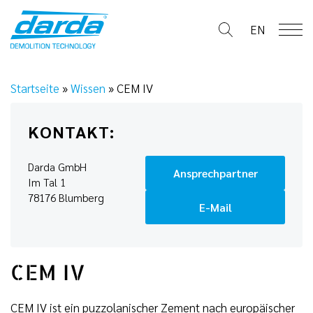
Skip
to
EN
content
Startseite
»
Wissen
»
CEM IV
KONTAKT:
Darda GmbH
Ansprechpartner
Im Tal 1
78176 Blumberg
E-Mail
CEM IV
CEM IV ist ein puzzolanischer Zement nach europäischer