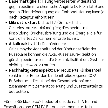
Dauerhaftigkeit:
Häufig verbesserter Widerstand
gegen bestimmte chemische Angriffe (z. B. Sulfate) und
gegen Chlorideindringung; die Carbonatisierung kann je
nach Rezeptur erhöht sein.
Mikrostruktur:
Dichte ITZ (Grenzschicht
Gesteinskorn/Matrix) möglich; dies beeinflusst
Rissbildung, Bruchausbreitung und die Energie, die für
kontrolliertes Zerkleinern erforderlich ist.
Alkalireaktivität:
Der niedrigere
Calciumhydroxidgehalt und der Bindungseffekt der
Puzzolane können die Alkali-Kieselsäure-Reaktion
günstig beeinflussen – die Gesamtalkalität des Systems
bleibt gleichwohl zu prüfen.
Nachhaltigkeitsaspekt:
Der reduzierte Klinkeranteil
senkt in der Regel den bindemittelbezogenen CO2-
Fußabdruck; dies ist bei der Gesamtbetonbilanz
zusammen mit Zementdosierung und Zusatzmitteln zu
betrachten.
Für die Rückbaupraxis bedeutet das: Je nach Alter und
Exposition kann CEM IV-Beton eine kompakte, teils