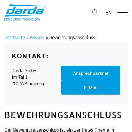
Skip
to
EN
content
Startseite
»
Wissen
»
Bewehrungsanschluss
KONTAKT:
Darda GmbH
Ansprechpartner
Im Tal 1
78176 Blumberg
E-Mail
BEWEHRUNGSANSCHLUSS
Der Bewehrungsanschluss ist ein zentrales Thema im